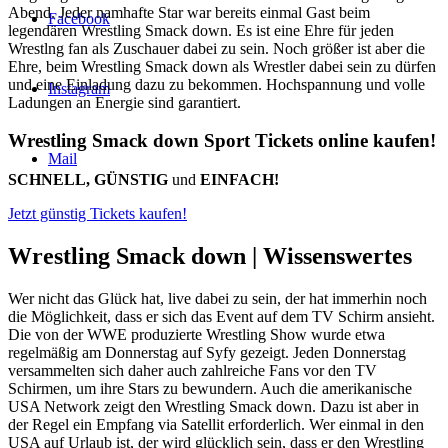
Abend. Jeder namhafte Star war bereits einmal Gast beim
Facebook
legendären Wrestling Smack down. Es ist eine Ehre für jeden
Wrestlng fan als Zuschauer dabei zu sein. Noch größer ist aber die
Ehre, beim Wrestling Smack down als Wrestler dabei sein zu dürfen
und eine Einladung dazu zu bekommen. Hochspannung und volle
Instagram
Ladungen an Energie sind garantiert.
Wrestling Smack down Sport Tickets online kaufen!
Mail
SCHNELL, GÜNSTIG
und
EINFACH!
Jetzt günstig Tickets kaufen!
Wrestling Smack down |
Wissenswertes
Wer nicht das Glück hat, live dabei zu sein, der hat immerhin noch
die Möglichkeit, dass er sich das Event auf dem TV Schirm ansieht.
Die von der WWE produzierte Wrestling Show wurde etwa
regelmäßig am Donnerstag auf Syfy gezeigt. Jeden Donnerstag
versammelten sich daher auch zahlreiche Fans vor den TV
Schirmen, um ihre Stars zu bewundern. Auch die amerikanische
USA Network zeigt den Wrestling Smack down. Dazu ist aber in
der Regel ein Empfang via Satellit erforderlich. Wer einmal in den
USA auf Urlaub ist, der wird glücklich sein, dass er den Wrestling