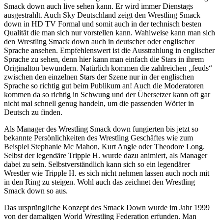
Smack down auch live sehen kann. Er wird immer Dienstags
ausgestrahlt. Auch Sky Deutschland zeigt den Wrestling Smack
down in HD TV Formal und somit auch in der technisch besten
Qualität die man sich nur vorstellen kann. Wahlweise kann man sich
den Wrestling Smack down auch in deutscher oder englischer
Sprache ansehen. Empfehlenswert ist die Ausstrahlung in englischer
Sprache zu sehen, denn hier kann man einfach die Stars in ihrem
Originalton bewundern. Natürlich kommen die zahlreichen „feuds“
zwischen den einzelnen Stars der Szene nur in der englischen
Sprache so richtig gut beim Publikum an! Auch die Moderatoren
kommen da so richtig in Schwung und der Übersetzer kann oft gar
nicht mal schnell genug handeln, um die passenden Wörter in
Deutsch zu finden.
Als Manager des Wrestling Smack down fungierten bis jetzt so
bekannte Persönlichkeiten des Wrestling Geschäftes wie zum
Beispiel Stephanie Mc Mahon, Kurt Angle oder Theodore Long.
Selbst der legendäre Tripple H. wurde dazu animiert, als Manager
dabei zu sein. Selbstverständlich kann sich so ein legendärer
Wrestler wie Tripple H. es sich nicht nehmen lassen auch noch mit
in den Ring zu steigen. Wohl auch das zeichnet den Wrestling
Smack down so aus.
Das ursprüngliche Konzept des Smack Down wurde im Jahr 1999
von der damaligen World Wrestling Federation erfunden. Man