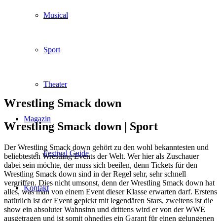
Musical
Sport
Theater
Wrestling Smack down
Magazin
Wrestling Smack down |
Sport
Der Wrestling Smack down gehört zu den wohl bekanntesten und
Festival Guide
beliebtesten Wrestling Events der Welt. Wer hier als Zuschauer
dabei sein möchte, der muss sich beeilen, denn Tickets für den
Wrestling Smack down sind in der Regel sehr, sehr schnell
vergriffen. Dies nicht umsonst, denn der Wrestling Smack down hat
Kontakt
alles, was man von einem Event dieser Klasse erwarten darf. Erstens
natürlich ist der Event gepickt mit legendären Stars, zweitens ist die
show ein absoluter Wahnsinn und drittens wird er von der WWE
ausgetragen und ist somit ohnedies ein Garant für einen gelungenen