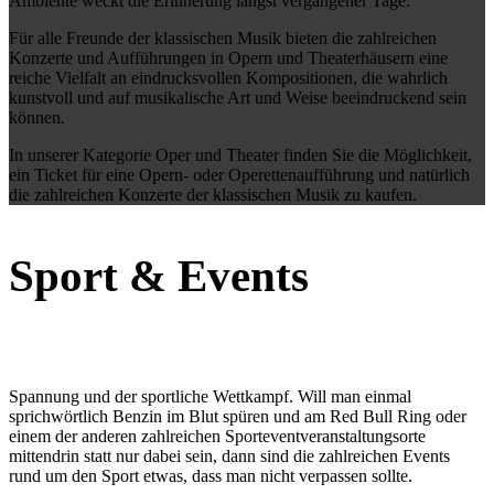
Ambiente weckt die Erinnerung längst vergangener Tage.
Für alle Freunde der klassischen Musik bieten die zahlreichen
Konzerte und Aufführungen in Opern und Theaterhäusern eine
reiche Vielfalt an eindrucksvollen Kompositionen, die wahrlich
kunstvoll und auf musikalische Art und Weise beeindruckend sein
können.
In unserer Kategorie Oper und Theater finden Sie die Möglichkeit,
ein Ticket für eine Opern- oder Operettenaufführung und natürlich
die zahlreichen Konzerte der klassischen Musik zu kaufen.
Sport
&
Events
Spannung und der sportliche Wettkampf. Will man einmal
sprichwörtlich Benzin im Blut spüren und am Red Bull Ring oder
einem der anderen zahlreichen Sporteventveranstaltungsorte
mittendrin statt nur dabei sein, dann sind die zahlreichen Events
rund um den Sport etwas, dass man nicht verpassen sollte.