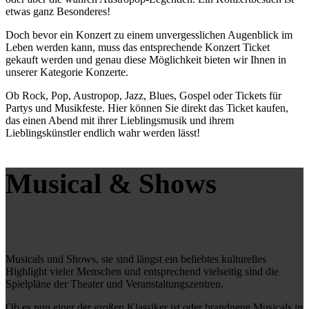
etwas ganz Besonderes!
Doch bevor ein Konzert zu einem unvergesslichen Augenblick im
Leben werden kann, muss das entsprechende Konzert Ticket
gekauft werden und genau diese Möglichkeit bieten wir Ihnen in
unserer Kategorie Konzerte.
Ob Rock, Pop, Austropop, Jazz, Blues, Gospel oder Tickets für
Partys und Musikfeste. Hier können Sie direkt das Ticket kaufen,
das einen Abend mit ihrer Lieblingsmusik und ihrem
Lieblingskünstler endlich wahr werden lässt!
Musical
&
Shows
Musicals und Shows, sie sind längst ein beliebtes kulturelles
Highlight vieler Menschen und entsprechend vielseitig sind die
Spielpläne der Theater und Veranstaltungszentren.
Ob es nun einer der großen Klassiker ist oder brandneue Musicals in