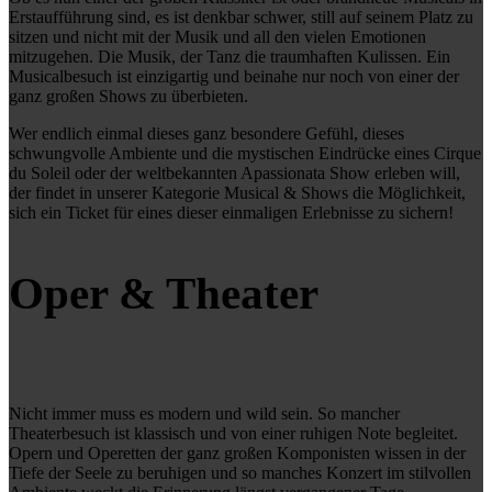
Erstaufführung sind, es ist denkbar schwer, still auf seinem Platz zu
sitzen und nicht mit der Musik und all den vielen Emotionen
mitzugehen. Die Musik, der Tanz die traumhaften Kulissen. Ein
Musicalbesuch ist einzigartig und beinahe nur noch von einer der
ganz großen Shows zu überbieten.
Wer endlich einmal dieses ganz besondere Gefühl, dieses
schwungvolle Ambiente und die mystischen Eindrücke eines Cirque
du Soleil oder der weltbekannten Apassionata Show erleben will,
der findet in unserer Kategorie Musical & Shows die Möglichkeit,
sich ein Ticket für eines dieser einmaligen Erlebnisse zu sichern!
Oper
&
Theater
Nicht immer muss es modern und wild sein. So mancher
Theaterbesuch ist klassisch und von einer ruhigen Note begleitet.
Opern und Operetten der ganz großen Komponisten wissen in der
Tiefe der Seele zu beruhigen und so manches Konzert im stilvollen