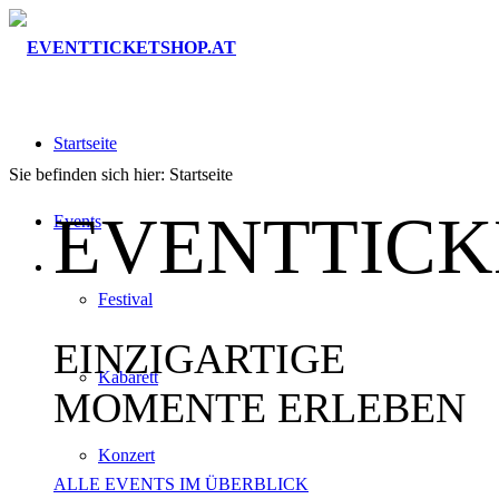
Startseite
Sie befinden sich hier:
Startseite
EVENTTICK
Events
Festival
EINZIGARTIGE
Kabarett
MOMENTE ERLEBEN
Konzert
ALLE EVENTS IM ÜBERBLICK