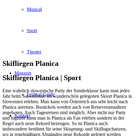
Musical
Sport
Theater
Skifliegen Planica
Magazin
Skifliegen Planica |
Sport
Eine wahrlich slowenische Party der Sonderklasse kann man jedes
Festival Guide
Jahr beim Saisonfinale im wunderschön gelegenen Skiort Planica in
Slowenien erleben. Man kann von Österreich aus sehr leicht nach
Planica anreisen. Bustickets werden auch von Reiseveranstaltern
angeboten. Auch Tagesreisen sind möglich. Aber nicht nur Party
Kontakt
und highlife kann man in Planica als Fan erleben sondern in der
Regel auch neue Rekord bezeugen. So ist Planica auch
insbesondere berühmt für seine Skisprung- und Skiflugschanzen,
wo in regelmäßigen Abständen neue Rekorde gefeiert werden