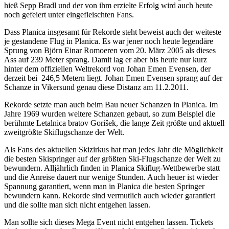
hieß Sepp Bradl und der von ihm erzielte Erfolg wird auch heute
noch gefeiert unter eingefleischten Fans.
Dass Planica insgesamt für Rekorde steht beweist auch der weiteste
je gestandene Flug in Planica. Es war jener noch heute legendäre
Sprung von Björn Einar Romoeren vom 20. März 2005 als dieses
Ass auf 239 Meter sprang. Damit lag er aber bis heute nur kurz
hinter dem offiziellen Weltrekord von Johan Emen Evensen, der
derzeit bei 246,5 Metern liegt. Johan Emen Evensen sprang auf der
Schanze in Vikersund genau diese Distanz am 11.2.2011.
Rekorde setzte man auch beim Bau neuer Schanzen in Planica. Im
Jahre 1969 wurden weitere Schanzen gebaut, so zum Beispiel die
berühmte Letalnica bratov Gorišek, die lange Zeit größte und aktuell
zweitgrößte Skiflugschanze der Welt.
Als Fans des aktuellen Skizirkus hat man jedes Jahr die Möglichkeit
die besten Skispringer auf der größten Ski-Flugschanze der Welt zu
bewundern. Alljährlich finden in Planica Skiflug-Wettbewerbe statt
und die Anreise dauert nur wenige Stunden. Auch heuer ist wieder
Spannung garantiert, wenn man in Planica die besten Springer
bewundern kann. Rekorde sind vermutlich auch wieder garantiert
und die sollte man sich nicht entgehen lassen.
Man sollte sich dieses Mega Event nicht entgehen lassen. Tickets