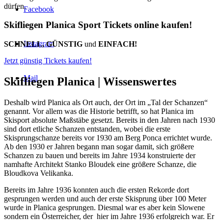
dürfen.
Facebook
Skifliegen Planica Sport Tickets online kaufen!
Instagram
SCHNELL, GÜNSTIG
und
EINFACH!
Jetzt günstig Tickets kaufen!
Mail
Skifliegen Planica |
Wissenswertes
Deshalb wird Planica als Ort auch, der Ort im „Tal der Schanzen“
genannt. Vor allem was die Historie betrifft, so hat Planica im
Skisport absolute Maßstäbe gesetzt. Bereits in den Jahren nach 1930
sind dort etliche Schanzen entstanden, wobei die erste
Skisprungschanze bereits vor 1930 am Berg Ponca errichtet wurde.
Ab den 1930 er Jahren begann man sogar damit, sich größere
Schanzen zu bauen und bereits im Jahre 1934 konstruierte der
namhafte Architekt Stanko Bloudek eine größere Schanze, die
Bloudkova Velikanka.
Bereits im Jahre 1936 konnten auch die ersten Rekorde dort
gesprungen werden und auch der erste Skisprung über 100 Meter
wurde in Planica gesprungen. Diesmal war es aber kein Slowene
sondern ein Österreicher, der hier im Jahre 1936 erfolgreich war. Er