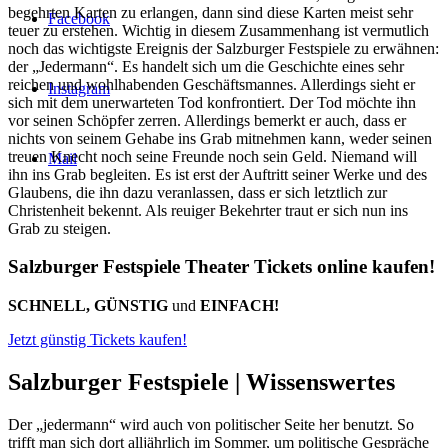
begehrten Karten zu erlangen, dann sind diese Karten meist sehr
Facebook
teuer zu erstehen. Wichtig in diesem Zusammenhang ist vermutlich
noch das wichtigste Ereignis der Salzburger Festspiele zu erwähnen:
der „Jedermann“. Es handelt sich um die Geschichte eines sehr
reichen und wohlhabenden Geschäftsmannes. Allerdings sieht er
Instagram
sich mit dem unerwarteten Tod konfrontiert. Der Tod möchte ihn
vor seinen Schöpfer zerren. Allerdings bemerkt er auch, dass er
nichts von seinem Gehabe ins Grab mitnehmen kann, weder seinen
treuen Knecht noch seine Freunde noch sein Geld. Niemand will
Mail
ihn ins Grab begleiten. Es ist erst der Auftritt seiner Werke und des
Glaubens, die ihn dazu veranlassen, dass er sich letztlich zur
Christenheit bekennt. Als reuiger Bekehrter traut er sich nun ins
Grab zu steigen.
Salzburger Festspiele Theater Tickets online kaufen!
SCHNELL, GÜNSTIG
und
EINFACH!
Jetzt günstig Tickets kaufen!
Salzburger Festspiele |
Wissenswertes
Der „jedermann“ wird auch von politischer Seite her benutzt. So
trifft man sich dort alljährlich im Sommer, um politische Gespräche