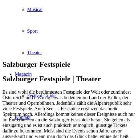
Musical
Sport
Theater
Salzburger Festspiele
Magazin
Salzburger Festspiele |
Theater
Es sind wohl die berühmtesten Festspiele der Welt oder zumindest
Festival Guide
Österreichs und das mag etwas bedeuten im Land der Kultur, der
Theater und Opernbühnen. Jedenfalls zählt die Alpenrepublik sehr
viele Festspiele. Auch See … Festspiele ergänzen das breite
Spektrum noch. Allerdings kommt keines dieser Ereignisse auch nur
Kontakt
im Entferntesten an die Salzburger Festspiele heran. Sie gelten als
einzigartig und es ist auch praktisch unmöglich, günstige Tickets
dafür zu bekommen. Meist sind die Events schon Jahre zuvor
ausverkauft und wenn man doch das Glück hatte, einige der heiß