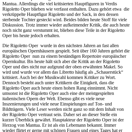
Mantua. Allerdings die viel kritisierten Hauptfiguren in Verdis
Rigoletto Oper blieben wie verfasst enthalten. Dazu gehört etwa die
verkrüppelte Hauptfigur Rigoletto und der Sack, in den dessen
sterbende Tochter gesteckt wird. Beides bilden heute Stoff für viele
Diskussion. Trotz immer wieder aufkeimender Kritik, die auch heute
noch nicht ganz verstummt ist, blieben diese Teile in der Rigoletto
Oper bis heute jedoch erhalten.
Die Rigoletto Oper wurde in den nächsten Jahren an fast allen
europäischen Opernhäusern gespielt. Seit über 160 Jahren gehört die
Rigoletto Oper nun zu einem beständigen Repertoire europäischer
Opernkultur. Bis heute hält sich aber die Kritik an der Rigoletto
Oper und dies nicht nur aufgrund der oben erwähnten Makel. So
wird und wurde vor allem das Libretto häufig als „Schauerstück“
kritisiert. Auch bei der Musikwahl kommen Kritiker zu Wort.
Dennoch besteht auch unter Kritikern die Einigkeit, dass die
Rigoletto Oper auch heute einen hohen Rang einnimmt. Nicht
umsonst ist die Rigoletto Oper auch eine der meistgespielten
italienischen Opern der Welt. Ebenso gibt es viele neue
Inszenierungen und viele neue Einspielungen auf Ton- und
Bildträgern. Viele Leser werden nicht ganz so mit dem Inhalt von
der Rigoletto Oper vertraut sein. Daher sei an dieser Stelle ein
kurzer Überblick gewährt. Hauptakteur der Rigoletto Oper ist der
Herzog von Mantua. Er ist als ein Lebemann bekannt. Immer
wieder flirtet er gerne mit schönen Frauen und eines Tages hat er