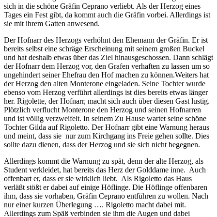
sich in die schöne Gräfin Ceprano verliebt. Als der Herzog eines
Tages ein Fest gibt, da kommt auch die Gräfin vorbei. Allerdings ist
sie mit ihrem Gatten anwesend.
Der Hofnarr des Herzogs verhöhnt den Ehemann der Gräfin. Er ist
bereits selbst eine schräge Erscheinung mit seinem großen Buckel
und hat deshalb etwas über das Ziel hinausgeschossen. Dann schlägt
der Hofnarr dem Herzog vor, den Grafen verhaften zu lassen um so
ungehindert seiner Ehefrau den Hof machen zu können.Weiters hat
der Herzog den alten Monterone eingeladen. Seine Tochter wurde
ebenso vom Herzog verführt allerdings ist dies bereits etwas länger
her. Rigolette, der Hofnarr, macht sich auch über diesen Gast lustig.
Plötzlich verflucht Monterone den Herzog und seinen Hofnarren
und ist völlig verzweifelt. In seinem Zu Hause wartet seine schöne
Tochter Gilda auf Rigoletto. Der Hofnarr gibt eine Warnung heraus
und meint, dass sie nur zum Kirchgang ins Freie gehen sollte. Dies
sollte dazu dienen, dass der Herzog und sie sich nicht begegnen.
Allerdings kommt die Warnung zu spät, denn der alte Herzog, als
Student verkleidet, hat bereits das Herz der Golddame inne. Auch
offenbart er, dass er sie wirklich liebt. Als Rigoletto das Haus
verläßt stößt er dabei auf einige Höflinge. Die Höflinge offenbaren
ihm, dass sie vorhaben, Gräfin Ceprano entführen zu wollen. Nach
nur einer kurzen Überlegung …. Rigoletto macht dabei mit.
Allerdings zum Späß verbinden sie ihm die Augen und dabei