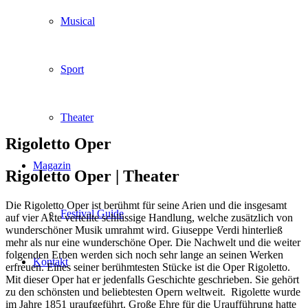
Musical
Sport
Theater
Rigoletto Oper
Magazin
Rigoletto Oper |
Theater
Die Rigoletto Oper ist berühmt für seine Arien und die insgesamt
Festival Guide
auf vier Akte verteilte schlüssige Handlung, welche zusätzlich von
wunderschöner Musik umrahmt wird. Giuseppe Verdi hinterließ
mehr als nur eine wunderschöne Oper. Die Nachwelt und die weiter
folgenden Erben werden sich noch sehr lange an seinen Werken
Kontakt
erfreuen. Eines seiner berühmtesten Stücke ist die Oper Rigoletto.
Mit dieser Oper hat er jedenfalls Geschichte geschrieben. Sie gehört
zu den schönsten und beliebtesten Opern weltweit. Rigolette wurde
im Jahre 1851 uraufgeführt. Große Ehre für die Uraufführung hatte