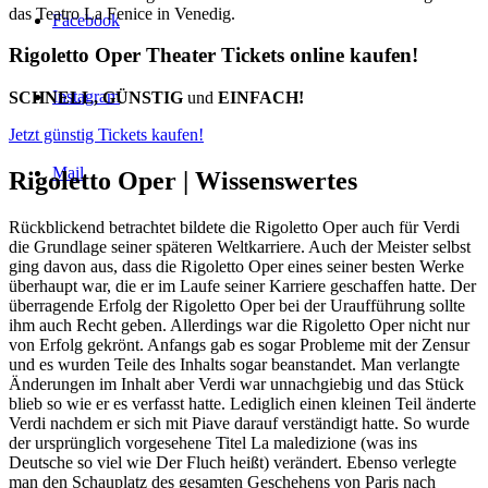
das Teatro La Fenice in Venedig.
Facebook
Rigoletto Oper Theater Tickets online kaufen!
Instagram
SCHNELL, GÜNSTIG
und
EINFACH!
Jetzt günstig Tickets kaufen!
Mail
Rigoletto Oper |
Wissenswertes
Rückblickend betrachtet bildete die Rigoletto Oper auch für Verdi
die Grundlage seiner späteren Weltkarriere. Auch der Meister selbst
ging davon aus, dass die Rigoletto Oper eines seiner besten Werke
überhaupt war, die er im Laufe seiner Karriere geschaffen hatte. Der
überragende Erfolg der Rigoletto Oper bei der Uraufführung sollte
ihm auch Recht geben. Allerdings war die Rigoletto Oper nicht nur
von Erfolg gekrönt. Anfangs gab es sogar Probleme mit der Zensur
und es wurden Teile des Inhalts sogar beanstandet. Man verlangte
Änderungen im Inhalt aber Verdi war unnachgiebig und das Stück
blieb so wie er es verfasst hatte. Lediglich einen kleinen Teil änderte
Verdi nachdem er sich mit Piave darauf verständigt hatte. So wurde
der ursprünglich vorgesehene Titel La maledizione (was ins
Deutsche so viel wie Der Fluch heißt) verändert. Ebenso verlegte
man den Schauplatz des gesamten Geschehens von Paris nach