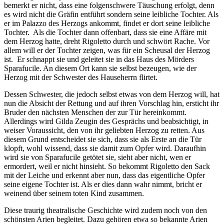
bemerkt er nicht, dass eine folgenschwere Täuschung erfolgt, denn
es wird nicht die Gräfin entführt sondern seine leibliche Tochter. Als
er im Palazzo des Herzogs ankommt, findet er dort seine leibliche
Tochter. Als die Tochter dann offenbart, dass sie eine Affäre mit
dem Herzog hatte, dreht Rigoletto durch und schwört Rache. Vor
allem will er der Tochter zeigen, was für ein Scheusal der Herzog
ist. Er schnappt sie und geleitet sie in das Haus des Mörders
Sparafucile. An diesem Ort kann sie selbst bezeugen, wie der
Herzog mit der Schwester des Hauseherrn flirtet.
Dessen Schwester, die jedoch selbst etwas von dem Herzog will, hat
nun die Absicht der Rettung und auf ihren Vorschlag hin, ersticht ihr
Bruder den nächsten Menschen der zur Tür hereinkommt.
Allerdings wird Gilda Zeugin des Gesprächs und beabsichtigt, in
weiser Voraussicht, den von ihr geliebten Herzog zu retten. Aus
diesem Grund entscheidet sie sich, dass sie als Erste an die Tür
klopft, wohl wissend, dass sie damit zum Opfer wird. Daraufhin
wird sie von Sparafucile getötet sie, sieht aber nicht, wen er
ermordert, weil er nicht hinsieht. So bekommt Rigoletto den Sack
mit der Leiche und erkennt aber nun, dass das eigentliche Opfer
seine eigene Tochter ist. Als er dies dann wahr nimmt, bricht er
weinend über seinem toten Kind zusammen.
Diese traurig theatralische Geschichte wird zudem noch von den
schönsten Arien begleitet. Dazu gehören etwa so bekannte Arien