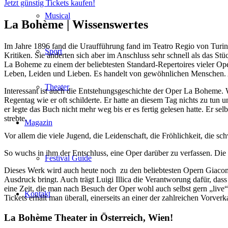
Jetzt günstig Tickets kaufen!
Musical
La Bohème |
Wissenswertes
Im Jahre 1896 fand die Uraufführung fand im Teatro Regio von Turin 
Sport
Kritiken. Sie änderten sich aber im Anschluss sehr schnell als das S
La Boheme zu einem der beliebtesten Standard-Repertoires vieler Op
Leben, Leiden und Lieben. Es handelt von gewöhnlichen Menschen. Au
Theater
Interessant ist auch die Entstehungsgeschichte der Oper La Boheme. W
Regentag wie er oft schilderte. Er hatte an diesem Tag nichts zu tun 
er legte das Buch nicht mehr weg bis er es fertig gelesen hatte. Er s
strebte.
Magazin
Vor allem die viele Jugend, die Leidenschaft, die Fröhlichkeit, die s
So wuchs in ihm der Entschluss, eine Oper darüber zu verfassen. Die
Festival Guide
Dieses Werk wird auch heute noch zu den beliebtesten Opern Giacom
Ausdruck bringt. Auch trägt Luigi Illica die Verantworung dafür, dass
eine Zeit, die man nach Besuch der Oper wohl auch selbst gern „live“ 
Kontakt
Tickets erhält man überall, einerseits an einer der zahlreichen Vorver
La Bohème Theater in Österreich, Wien!