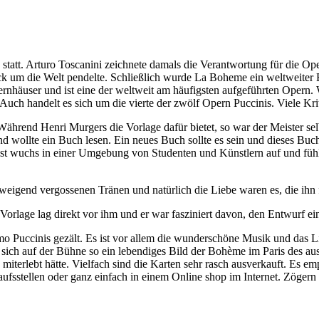
statt. Arturo Toscanini zeichnete damals die Verantwortung für die Op
tück um die Welt pendelte. Schließlich wurde La Boheme ein weltweiter
ernhäuser und ist eine der weltweit am häufigsten aufgeführten Opern
ch handelt es sich um die vierte der zwölf Opern Puccinis. Viele Kri
ährend Henri Murgers die Vorlage dafür bietet, so war der Meister selb
und wollte ein Buch lesen. Ein neues Buch sollte es sein und dieses Buc
elbst wuchs in einer Umgebung von Studenten und Künstlern auf und fühl
chweigend vergossenen Tränen und natürlich die Liebe waren es, die ihn f
 Vorlage lag direkt vor ihm und er war fasziniert davon, den Entwurf 
o Puccinis gezält. Es ist vor allem die wunderschöne Musik und das L
 sich auf der Bühne so ein lebendiges Bild der Bohème im Paris des ausg
miterlebt hätte. Vielfach sind die Karten sehr rasch ausverkauft. Es em
kaufsstellen oder ganz einfach in einem Online shop im Internet. Zögern 