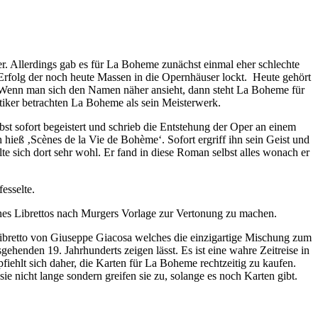
er. Allerdings gab es für La Boheme zunächst einmal eher schlechte
 Erfolg der noch heute Massen in die Opernhäuser lockt. Heute gehört
. Wenn man sich den Namen näher ansieht, dann steht La Boheme für
tiker betrachten La Boheme als sein Meisterwerk.
st sofort begeistert und schrieb die Entstehung der Oper an einem
h hieß ‚Scènes de la Vie de Bohème‘. Sofort ergriff ihn sein Geist und
te sich dort sehr wohl. Er fand in diese Roman selbst alles wonach er
esselte.
eines Librettos nach Murgers Vorlage zur Vertonung zu machen.
ibretto von Giuseppe Giacosa welches die einzigartige Mischung zum
ehenden 19. Jahrhunderts zeigen lässt. Es ist eine wahre Zeitreise in
pfiehlt sich daher, die Karten für La Boheme rechtzeitig zu kaufen.
sie nicht lange sondern greifen sie zu, solange es noch Karten gibt.