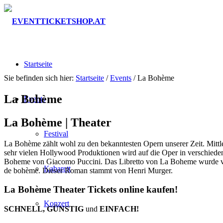
Startseite
Sie befinden sich hier:
Startseite
/
Events
/
La Bohème
La Bohème
Events
La Bohème |
Theater
Festival
La Bohème zählt wohl zu den bekanntesten Opern unserer Zeit. Mittle
sehr vielen Hollywood Produktionen wird auf die Oper in verschieden
Boheme von Giacomo Puccini. Das Libretto von La Boheme wurde von
Kabarett
de bohème. Dieser Roman stammt von Henri Murger.
La Bohème Theater Tickets online kaufen!
Konzert
SCHNELL, GÜNSTIG
und
EINFACH!