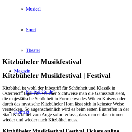
Musical
Sport
Theater
Kitzbüheler Musikfestival
Magazin
Kitzbüheler Musikfestival |
Festival
Kitzbühel ist wohl der Inbegriff für Schönheit und Klassik in
Festival Guide
Österreich. Egal von welcher Sichtweise man die Gamsstadt sieht,
die majestätische Schönheit in Form etwa des Wilden Kaisers oder
durch das mystische Kitzbüheler Horn lässt sich in keinster Weise
verstecken. So augenscheinlich wird es beim ersten Eintreffen in der
Kontakt
Stadt Kitzbühel vom Auge sofort erfasst, dass man einfach immer
wieder und wieder nach Kitzbühel muss.
Kitzbüheler Musikfestival Festival Tickets online