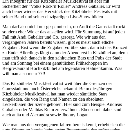
Ein Inbegriff für das Kitzbüheler Musikfestival ist aber mit
Sicherheit der "Volks-Rock’n’Roller" Andreas Gabalier. Er wird
auch heuer wieder das Herzstück des Kitzbüheler Festivals mit
seiner Band und seiner einzigartigen Live-Show bilden.
Man darf also nicht nur gespannt sein, ob Andi die Gamsstadt rockt
sondern eher Wie er das anstellen wird. Für Stimmung ist auf jeden
Fall mit Andi Gabalier und Co. gesorgt. Wie wir aus den
vergangenen Jahren bereits wissen, gibt es meist auch etliche
Zugaben. Erst wenn die Zugaben vorüber sind, dann ist das Konzert
zu Ende. Allerdings fängt dann der Abend erst in Kitzbühel an, denn
man trifft sich danach in den zahlreichen Bars und Pubs der Stadt
und am Sonntag bei einem gemütlichen Frühschoppen im
Bergrestaurant Hochkitzbühel am legendären Hahnenkamm. Was
will man also mehr ??!!
Das Kitzbüheler Musikfestival ist weit über die Grenzen der
Gamsstadt und auch Österreichs bekannt. Beim diesjährigen
Kitzbüheler Musikfestival hat man wieder sämtliche Stars
eingeladen, die von Rang und Namen zu den absoluten
Leckerbissen der Szene gehören. Hier sind zum Beispiel Andreas
Gabalier oder Mathias Reim zu erwähnen. Ebenso mit dabei sind
auch anita und Alexandra sowie Jhonny Logan.
Wie man aus den vergangenen Jahren bereits kennt, erhebt sich die
gute Stimmung bereits beim ersten Pressetermin der auftretenden