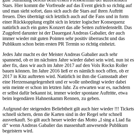
Stars. Hier kommt die Vorfreude auf das Event gleich so richtig auf
und man sieht sofort, dass sich auch die Stars auf ihren Auftritt
freuen. Dies überträgt sich letztlich auch auf die Fans und in form
einer Rückkopplung ergibt sich in letzter logischer Konsequenz
natürlich auch ein gutes Konzert das alle Seiten zufriedenstellt. Das
Zugpferd darunter ist der Dauergast Andreas Gabalier, der auch
immer wieder mit guten Pointen sehr positiv überrascht und das
Publikum schon beim ersten PR Termin so richtig einheizt.
Jedes Jahr macht es der Meister Andreas Gabalier auch sehr
spannend, ob er im nächsten Jahre wieder dabei sein wird, nun ist es
aber fix, dass wir auch im Jahre 2017 auf den Volx Rockn Roller
bauen können. Im Jahre 2016 ließ er es nämlich noch offen, ob er
2017 in Kitz auftreten wird. Natürlich ist ihm die Gamsstadt aber
eine Herzensangelegenheit und er wolle unbedingt wieder dabei
sein meinte er schon im letzten Jahr. Zu erwarten war es, nachdem
er selbst dafür bekannt ist, immer wieder spontane Auftritte, etwa
beim legendären Hahnenkamm Rennen, zu geben.
Aufgrund der steigenden Beliebtheit gilt auch hier wieder !!! Tickets
schnell sichern, denn die Karten sind in der Regel sehr schnell
ausverkauft. So gilt auch heuer wieder das Motto „I sing a Liad fia
di“ wenn Andreas Gabalier das massenhaft anwesende Publikum
begeistern wird.