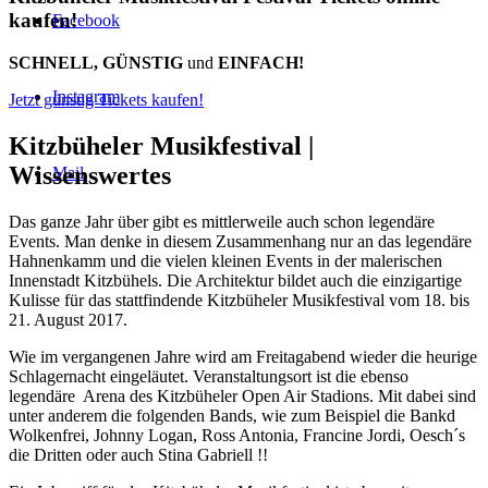
kaufen!
Facebook
SCHNELL, GÜNSTIG
und
EINFACH!
Instagram
Jetzt günstig Tickets kaufen!
Kitzbüheler Musikfestival |
Wissenswertes
Mail
Das ganze Jahr über gibt es mittlerweile auch schon legendäre
Events. Man denke in diesem Zusammenhang nur an das legendäre
Hahnenkamm und die vielen kleinen Events in der malerischen
Innenstadt Kitzbühels. Die Architektur bildet auch die einzigartige
Kulisse für das stattfindende Kitzbüheler Musikfestival vom 18. bis
21. August 2017.
Wie im vergangenen Jahre wird am Freitagabend wieder die heurige
Schlagernacht eingeläutet. Veranstaltungsort ist die ebenso
legendäre Arena des Kitzbüheler Open Air Stadions. Mit dabei sind
unter anderem die folgenden Bands, wie zum Beispiel die Bankd
Wolkenfrei, Johnny Logan, Ross Antonia, Francine Jordi, Oesch´s
die Dritten oder auch Stina Gabriell !!