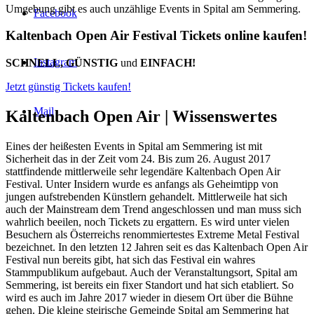
Umgebung gibt es auch unzählige Events in Spital am Semmering.
Facebook
Kaltenbach Open Air Festival Tickets online kaufen!
Instagram
SCHNELL, GÜNSTIG
und
EINFACH!
Jetzt günstig Tickets kaufen!
Mail
Kaltenbach Open Air |
Wissenswertes
Eines der heißesten Events in Spital am Semmering ist mit
Sicherheit das in der Zeit vom 24. Bis zum 26. August 2017
stattfindende mittlerweile sehr legendäre Kaltenbach Open Air
Festival. Unter Insidern wurde es anfangs als Geheimtipp von
jungen aufstrebenden Künstlern gehandelt. Mittlerweile hat sich
auch der Mainstream dem Trend angeschlossen und man muss sich
wahrlich beeilen, noch Tickets zu ergattern. Es wird unter vielen
Besuchern als Österreichs renommiertestes Extreme Metal Festival
bezeichnet. In den letzten 12 Jahren seit es das Kaltenbach Open Air
Festival nun bereits gibt, hat sich das Festival ein wahres
Stammpublikum aufgebaut. Auch der Veranstaltungsort, Spital am
Semmering, ist bereits ein fixer Standort und hat sich etabliert. So
wird es auch im Jahre 2017 wieder in diesem Ort über die Bühne
gehen. Die kleine steirische Gemeinde Spital am Semmering hat