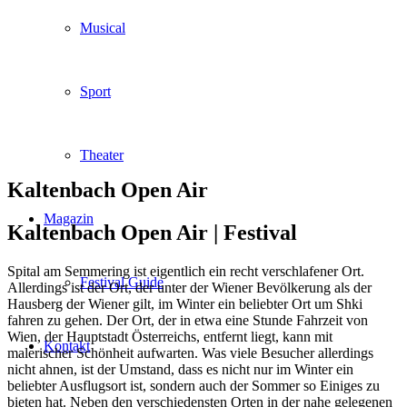
Musical
Sport
Theater
Kaltenbach Open Air
Magazin
Kaltenbach Open Air |
Festival
Spital am Semmering ist eigentlich ein recht verschlafener Ort.
Festival Guide
Allerdings ist der Ort, der unter der Wiener Bevölkerung als der
Hausberg der Wiener gilt, im Winter ein beliebter Ort um Shki
fahren zu gehen. Der Ort, der in etwa eine Stunde Fahrzeit von
Wien, der Hauptstadt Österreichs, entfernt liegt, kann mit
Kontakt
malerischer Schönheit aufwarten. Was viele Besucher allerdings
nicht ahnen, ist der Umstand, dass es nicht nur im Winter ein
beliebter Ausflugsort ist, sondern auch der Sommer so Einiges zu
bieten hat. Neben den verschiedensten Orten in der nahe gelegenen