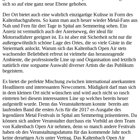
sich so auf eine ganz neue Ebene gehoben.
Der Ort bietet auch eine wahrlich einzigartige Kulisse in Form des
Kaltenbachgrabens. So kann man auch heuer wieder Metal-Fans aus
Nah und Fern für drei Tage in Spital am Semmering sehen. Ein
Anreiz ist vermutlich auch der Anreiseweg, der ideal für
Motorradfahrer geeignet ist. Es ist aber mit Sicherheit ncht nur die
außergewöhnlich schöne Lage des Ortes, die so viele Gäste in die
Steiermark anlockt. Warum sich das Kaltenbach Open Air stets
wachsender Beliebtheit erfreut ist vielmehr das herausragende
Ambiente, die professionelle Line up und Organisation und letztlich
natürlich eine sorgsame Auswahl diverser Artists die das Publikum
begeistern.
Es bietet die perfekte Mischung zwischen international anerkannten
Headlinern und interessanten Newcomern. Müdigkeit darf man sich
in dem kleinen Ort nicht wünschen und wird auch nicht so rasch
eintreten bei diesem interessanten Line up welches bereits heuer
aufgestellt wurde. Denn das Veranstalterteam konnte bereits am
laufenden Band die ersten Acts für die 2017 er-Ausgabe des
legendären Metal Festivals in Spital am Semmering präsentieren. Da
können sich andere Veranstalter durchaus ein Vorbild an dem Team
von Kaltenbach Open Air nehmen, denn so manch andere Festivals
haben ob des Veranstaltungsdatums für das kommende Jahr noch
keine derartigen Acts unter Vertrag. Das Kaltenbach Open Air