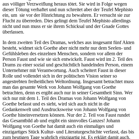
aus völliger Verzweiflung heraus tötet. Sie wird in Folge wegen
dieser Tötung verhaftet und nun schreitet aber der Teufel Mephisto
ein, um sie vor der Hinrichtung zu bewahren. Er versucht sie zur
Flucht zu überreden. Dies gelingt dem Teufel Mephisto allerdings
nicht und nun muss er sie ihrem Schicksal und der Gnade Gottes
überlassen.
In dem zweiten Teil des Dramas, welches aus insgesamt fünf Akten
besteht, widmet sich Goethe aber nicht mehr nur dem Seelen- und
Gefühlsleben des einzelnen Menschen, sondern vor allem der
Person Faust und wie sie sich entwickelt. Faust wird im 2. Teil des
Drams zu einer sozial und geschichtlich handelnden Person, einem
Unternehmer mit Verantwortung. Auch scheitert Faust in dieser
Rolle und vollendet sich in der politischen Vision seiner so
angestrebten freiheitlichen Weltordnung. Insgesamt betrachtet muss
man das gesamte Werk von Johann Wolfgang von Goethe
betrachten, denn es ergibt auch nur in seiner Gesamtheit Sinn. Wer
sich nur mit dem 1. Teil des Dramas von Johann Wolfgang von
Goethe befasst und es sieht, wird sich auch nicht in die
Gedankenwelt und Ausdrucksweise von Johann Wolfgang von
Goethe hineinversetzen können. Nur der 2. Teil von Faust rundet
das Gesamtbild ab und ergibt ein sinnvolles Ganzes! Johann
Wolfgang von Goethe hat damit auch ein einmaliges und
einzigartiges Stück Kultur- und Literaturgeschichte verfasst, das bis
zum heutigen Tage wahrlich einzigartig ist. Es erklärt damit auch,