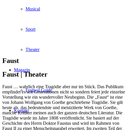
Musical
Sport
Theater
Faust
Magazin
Faust |
Theater
Faust … wahrlich eine Tragödie aber nur im Stück. Das Publikum
Festival Guide
empfindet es seit Generationen nicht so sondern feiert jede einzelne
Vorstellung wie ein wundervoller Neubeginn. Die „Faust“ ist eine
von Johann Wolfgang von Goethe geschriebene Tragödie. Sie gilt
heute als das bedeutendste und meistzitierte Werk von Goethe,
Kontakt
manche Kritiker meinen auch der ganzen deutschen Literatur. Die
Tragödie wurde im Jahre 1808 veröffentlicht. Sie basiert auf der
Geschichte des Herrn Doktor Faustus und wird im Rahmen von
Faust II zu einer Menscheitsparabel erweitert. Im zweiten Teil der