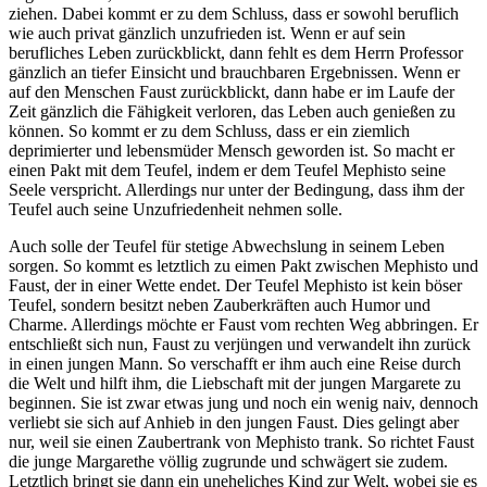
ziehen. Dabei kommt er zu dem Schluss, dass er sowohl beruflich
wie auch privat gänzlich unzufrieden ist. Wenn er auf sein
berufliches Leben zurückblickt, dann fehlt es dem Herrn Professor
gänzlich an tiefer Einsicht und brauchbaren Ergebnissen. Wenn er
auf den Menschen Faust zurückblickt, dann habe er im Laufe der
Zeit gänzlich die Fähigkeit verloren, das Leben auch genießen zu
können. So kommt er zu dem Schluss, dass er ein ziemlich
deprimierter und lebensmüder Mensch geworden ist. So macht er
einen Pakt mit dem Teufel, indem er dem Teufel Mephisto seine
Seele verspricht. Allerdings nur unter der Bedingung, dass ihm der
Teufel auch seine Unzufriedenheit nehmen solle.
Auch solle der Teufel für stetige Abwechslung in seinem Leben
sorgen. So kommt es letztlich zu eimen Pakt zwischen Mephisto und
Faust, der in einer Wette endet. Der Teufel Mephisto ist kein böser
Teufel, sondern besitzt neben Zauberkräften auch Humor und
Charme. Allerdings möchte er Faust vom rechten Weg abbringen. Er
entschließt sich nun, Faust zu verjüngen und verwandelt ihn zurück
in einen jungen Mann. So verschafft er ihm auch eine Reise durch
die Welt und hilft ihm, die Liebschaft mit der jungen Margarete zu
beginnen. Sie ist zwar etwas jung und noch ein wenig naiv, dennoch
verliebt sie sich auf Anhieb in den jungen Faust. Dies gelingt aber
nur, weil sie einen Zaubertrank von Mephisto trank. So richtet Faust
die junge Margarethe völlig zugrunde und schwägert sie zudem.
Letztlich bringt sie dann ein uneheliches Kind zur Welt, wobei sie es