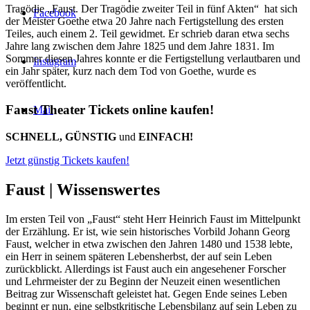
Tragödie „Faust. Der Tragödie zweiter Teil in fünf Akten“ hat sich
Facebook
der Meister Goethe etwa 20 Jahre nach Fertigstellung des ersten
Teiles, auch einem 2. Teil gewidmet. Er schrieb daran etwa sechs
Jahre lang zwischen dem Jahre 1825 und dem Jahre 1831. Im
Sommer diesen Jahres konnte er die Fertigstellung verlautbaren und
Instagram
ein Jahr später, kurz nach dem Tod von Goethe, wurde es
veröffentlicht.
Faust Theater Tickets online kaufen!
Mail
SCHNELL, GÜNSTIG
und
EINFACH!
Jetzt günstig Tickets kaufen!
Faust |
Wissenswertes
Im ersten Teil von „Faust“ steht Herr Heinrich Faust im Mittelpunkt
der Erzählung. Er ist, wie sein historisches Vorbild Johann Georg
Faust, welcher in etwa zwischen den Jahren 1480 und 1538 lebte,
ein Herr in seinem späteren Lebensherbst, der auf sein Leben
zurückblickt. Allerdings ist Faust auch ein angesehener Forscher
und Lehrmeister der zu Beginn der Neuzeit einen wesentlichen
Beitrag zur Wissenschaft geleistet hat. Gegen Ende seines Leben
beginnt er nun, eine selbstkritische Lebensbilanz auf sein Leben zu