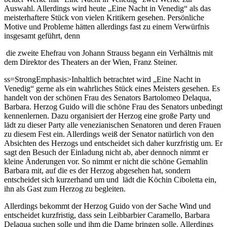
Auswahl. Allerdings wird heute „Eine Nacht in Venedig“ als das
meisterhaftere Stück von vielen Kritikern gesehen. Persönliche
Motive und Probleme hätten allerdings fast zu einem Verwürfnis
insgesamt geführt, denn
die zweite Ehefrau von Johann Strauss begann ein Verhältnis mit
dem Direktor des Theaters an der Wien, Franz Steiner.
ss=StrongEmphasis>
Inhaltlich betrachtet wird „Eine Nacht in
Venedig“ gerne als ein wahrliches Stück eines Meisters gesehen. Es
handelt von der schönen Frau des Senators Bartolomeo Delaqua,
Barbara. Herzog Guido will die schöne Frau des Senators unbedingt
kennenlernen. Dazu organisiert der Herzog eine große Party und
lädt zu dieser Party alle venezianischen Senatoren und deren Frauen
zu diesem Fest ein. Allerdings weiß der Senator natürlich von den
Absichten des Herzogs und entscheidet sich daher kurzfristig um. Er
sagt den Besuch der Einladung nicht ab, aber dennoch nimmt er
kleine Änderungen vor. So nimmt er nicht die schöne Gemahlin
Barbara mit, auf die es der Herzog abgesehen hat, sondern
entscheidet sich kurzerhand um und lädt die Köchin Ciboletta ein,
ihn als Gast zum Herzog zu begleiten.
Allerdings bekommt der Herzog Guido von der Sache Wind und
entscheidet kurzfristig, dass sein Leibbarbier Caramello, Barbara
Delaqua suchen solle und ihm die Dame bringen solle. Allerdings