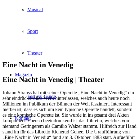
Musical
Sport
Theater
Eine Nacht in Venedig
Magazin
Eine Nacht in Venedig |
Theater
Johann Strauss hat mit seiner Operette „Eine Nacht in Venedig“ ein
Festival Guide
sehr eindrucksvolles Werk hinterlassen, welches auch heute noch
Millionen im Publikum der Bühnen der Welt fasziniert. Interessant
hierbei ist, dass es sich um kein typische Operette handelt, sondern
es eine komische Operette ist. Sie wurde in insgesamt drei Akten
Kontakt
komponiert. Ebenso beeindruckend ist das Libretto, welches von
niemand Geringerem als Camilio Walzer stammt. Hilfreich zur Hand
stand im für das Libretto Richerad Genee. Die Uraufführung von
„Eine Nacht in Venedig“ fand am 3. Oktober 1883 statt. Aufgeführt