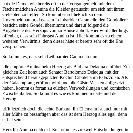
hat die Dame, wie bereits oft in der Vergangenheit, mit dem
Fischermädchen Annina die Kleider getauscht, um sich mit ihrem
Geliebten zu treffen. So kommt es schließlich zu dem
Unvermeidbarem, dass sein Leibbarbier Caramello den Gondoliere
besticht, seine Gondel übernimmt und darauf folgend die
Angebetete des Herzogs von zu Hause abholt. Hier wird allerdings
offenbar, dass sein Fahrgast Annina ist. Hier kommt es zu einem
weiteren Verwürfnis, denn dieser hätte er bereits sehr oft die Ehe
versprochen.
So kommt es, dass sein Leibbarbier Caramello nun
die empörte Annina beim Herzog als Barbara Delaqua einführt. Zur
gleichen Zeit komt auch Senator Bartolomeo Delaqua mit der
entsprechend herausgeputzten Köchin Ciboletta im Palazzo an. Als
der Galaempfang eröffnet wird und alle Gäste Masken aufgesetzt
haben, kommt es fortan zu etlichen Verwechslungen und komischen
Zwischenfällen. So kommt es wie es kommen musste und der
Herzog
trifft letztlich doch die echte Barbara. Ihr Ehemann ist auch nur mit
aller Mühe zu besänftigen aber das ist dem Herzog alles egal, denn
er hat sein
Herz für Annina entdeckt. So kommt es zu zwei Entscheidungen im