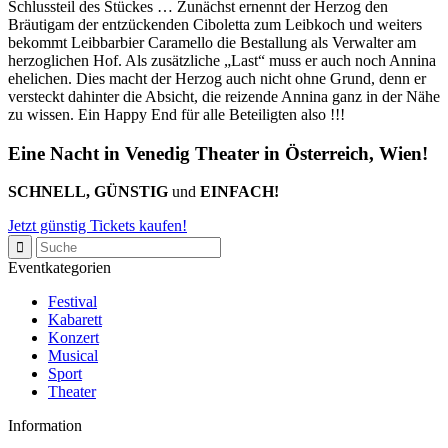
Schlussteil des Stückes … Zunächst ernennt der Herzog den
Bräutigam der entzückenden Ciboletta zum Leibkoch und weiters
bekommt Leibbarbier Caramello die Bestallung als Verwalter am
herzoglichen Hof. Als zusätzliche „Last“ muss er auch noch Annina
ehelichen. Dies macht der Herzog auch nicht ohne Grund, denn er
versteckt dahinter die Absicht, die reizende Annina ganz in der Nähe
zu wissen. Ein Happy End für alle Beteiligten also !!!
Eine Nacht in Venedig Theater in Österreich, Wien!
SCHNELL, GÜNSTIG
und
EINFACH!
Jetzt günstig Tickets kaufen!
Eventkategorien
Festival
Kabarett
Konzert
Musical
Sport
Theater
Information