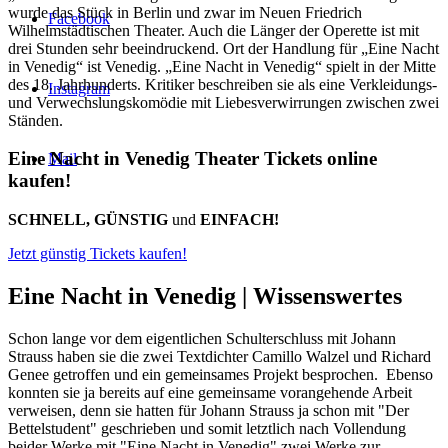
wurde das Stück in Berlin und zwar im Neuen Friedrich
Facebook
Wilhelmstädtischen Theater. Auch die Länger der Operette ist mit
drei Stunden sehr beeindruckend. Ort der Handlung für „Eine Nacht
in Venedig“ ist Venedig. „Eine Nacht in Venedig“ spielt in der Mitte
des 18. Jahrhunderts. Kritiker beschreiben sie als eine Verkleidungs-
Instagram
und Verwechslungskomödie mit Liebesverwirrungen zwischen zwei
Ständen.
Eine Nacht in Venedig Theater Tickets online
Mail
kaufen!
SCHNELL, GÜNSTIG
und
EINFACH!
Jetzt günstig Tickets kaufen!
Eine Nacht in Venedig |
Wissenswertes
Schon lange vor dem eigentlichen Schulterschluss mit Johann
Strauss haben sie die zwei Textdichter Camillo Walzel und Richard
Genee getroffen und ein gemeinsames Projekt besprochen. Ebenso
konnten sie ja bereits auf eine gemeinsame vorangehende Arbeit
verweisen, denn sie hatten für Johann Strauss ja schon mit "Der
Bettelstudent" geschrieben und somit letztlich nach Vollendung
beider Werke mit "Eine Nacht in Venedig" zwei Werke zur