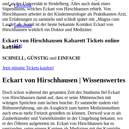
und an der Universität in Heidelberg. Alles auch dank eines
Facebook
Stipendiums, welches Eckart von Hirschhausen erhielt. Von
Hirschhausen arbeitet in der Kinderneurologie als Praktikanten-Arzt,
um Erfahrungen zu sammeln und schloß später mit „Magna cum
Laude“ ab. Somit ist der heute bekannte Komiker Eckart von
Instagram
Hirschhausen wirklich ein Doktor und Mediziner.
Eckart von Hirschhausen Kabarett Tickets online
Mail
kaufen!
SCHNELL, GÜNSTIG
und
EINFACH!
Jetzt günstig Tickets kaufen!
Eckart von Hirschhausen |
Wissenswertes
Doch schon während der gesamten Zeit des Studiums fiel Eckart
von Hirschhausen damit auf, dass er seine Mitmenschen mit
witzigen Sprüchen zum lachen brachte. Er sammelte zudem viel
Bühnenerfahrung, um als Ausgleich zum harten Medizinstudium
auch etwas mehr Freizeit genießen zu können. Derweil war er als
Zauberkünstler und Varietékünstler in der Umgebung bekannt, wo
er des Öfteren aufgetreten ist. Eckart von Hirschhausen hat es
verstanden, seine eigene Karriere als Mediziner mit der Komödie