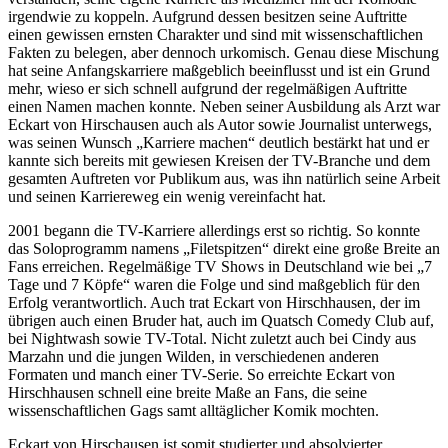
irgendwie zu koppeln. Aufgrund dessen besitzen seine Auftritte
einen gewissen ernsten Charakter und sind mit wissenschaftlichen
Fakten zu belegen, aber dennoch urkomisch. Genau diese Mischung
hat seine Anfangskarriere maßgeblich beeinflusst und ist ein Grund
mehr, wieso er sich schnell aufgrund der regelmäßigen Auftritte
einen Namen machen konnte. Neben seiner Ausbildung als Arzt war
Eckart von Hirschausen auch als Autor sowie Journalist unterwegs,
was seinen Wunsch „Karriere machen“ deutlich bestärkt hat und er
kannte sich bereits mit gewiesen Kreisen der TV-Branche und dem
gesamten Auftreten vor Publikum aus, was ihn natürlich seine Arbeit
und seinen Karriereweg ein wenig vereinfacht hat.
2001 begann die TV-Karriere allerdings erst so richtig. So konnte
das Soloprogramm namens „Filetspitzen“ direkt eine große Breite an
Fans erreichen. Regelmäßige TV Shows in Deutschland wie bei „7
Tage und 7 Köpfe“ waren die Folge und sind maßgeblich für den
Erfolg verantwortlich. Auch trat Eckart von Hirschhausen, der im
übrigen auch einen Bruder hat, auch im Quatsch Comedy Club auf,
bei Nightwash sowie TV-Total. Nicht zuletzt auch bei Cindy aus
Marzahn und die jungen Wilden, in verschiedenen anderen
Formaten und manch einer TV-Serie. So erreichte Eckart von
Hirschhausen schnell eine breite Maße an Fans, die seine
wissenschaftlichen Gags samt alltäglicher Komik mochten.
Eckart von Hirschausen ist somit studierter und absolvierter