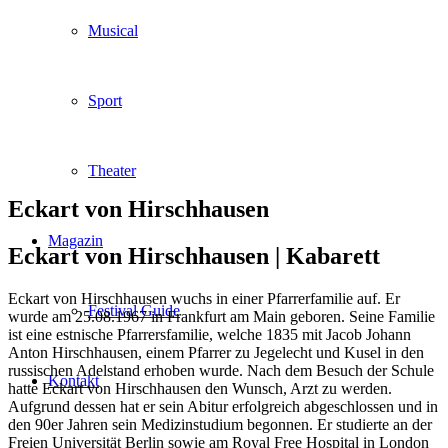
Musical
Sport
Theater
Eckart von Hirschhausen
Magazin
Eckart von Hirschhausen |
Kabarett
Eckart von Hirschhausen wuchs in einer Pfarrerfamilie auf. Er
Festival Guide
wurde am 25.08.1967 in Frankfurt am Main geboren. Seine Familie
ist eine estnische Pfarrersfamilie, welche 1835 mit Jacob Johann
Anton Hirschhausen, einem Pfarrer zu Jegelecht und Kusel in den
russischen Adelstand erhoben wurde. Nach dem Besuch der Schule
Kontakt
hatte Eckart von Hirschhausen den Wunsch, Arzt zu werden.
Aufgrund dessen hat er sein Abitur erfolgreich abgeschlossen und in
den 90er Jahren sein Medizinstudium begonnen. Er studierte an der
Freien Universität Berlin sowie am Royal Free Hospital in London