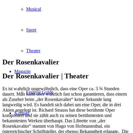
Musical
Sport
Theater
Der Rosenkavalier
Magazin
Der Rosenkavalier |
Theater
Es ist wahrlich ungewöhnlich, dass eine Oper ca. 3 ¾ Stunden
Festival Guide
dauert. Man kann aber wahrlich fast schon garantieren, dass einem
als Zuseher beim „der Rosenkavalier“ keine Sekunde lang
langweilig wird. Es handelt sich dabei um eine Oper, die in drei
Akten angelegt ist. Richard Strauss hat diese berühmte Oper
Kontakt
komponiert und sie zählt auch zu seinen berühmtesten und
bekanntesten Werken überhaupt. Das Librette von „der
Rosenkavalier“ stammt von Hugo von Hofmannsthal, ein
österreichischer Schriftsteller, der ebenso Bekanntheit erlangte. Die