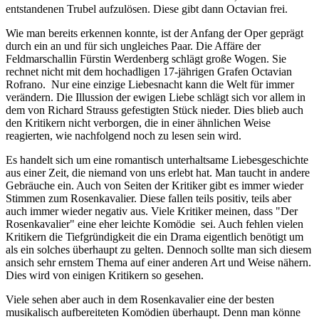
entstandenen Trubel aufzulösen. Diese gibt dann Octavian frei.
Wie man bereits erkennen konnte, ist der Anfang der Oper geprägt
durch ein an und für sich ungleiches Paar. Die Affäre der
Feldmarschallin Fürstin Werdenberg schlägt große Wogen. Sie
rechnet nicht mit dem hochadligen 17-jährigen Grafen Octavian
Rofrano. Nur eine einzige Liebesnacht kann die Welt für immer
verändern. Die Illussion der ewigen Liebe schlägt sich vor allem in
dem von Richard Strauss gefestigten Stück nieder. Dies blieb auch
den Kritikern nicht verborgen, die in einer ähnlichen Weise
reagierten, wie nachfolgend noch zu lesen sein wird.
Es handelt sich um eine romantisch unterhaltsame Liebesgeschichte
aus einer Zeit, die niemand von uns erlebt hat. Man taucht in andere
Gebräuche ein. Auch von Seiten der Kritiker gibt es immer wieder
Stimmen zum Rosenkavalier. Diese fallen teils positiv, teils aber
auch immer wieder negativ aus. Viele Kritiker meinen, dass "Der
Rosenkavalier" eine eher leichte Komödie sei. Auch fehlen vielen
Kritikern die Tiefgründigkeit die ein Drama eigentlich benötigt um
als ein solches überhaupt zu gelten. Dennoch sollte man sich diesem
ansich sehr ernstem Thema auf einer anderen Art und Weise nähern.
Dies wird von einigen Kritikern so gesehen.
Viele sehen aber auch in dem Rosenkavalier eine der besten
musikalisch aufbereiteten Komödien überhaupt. Denn man könne