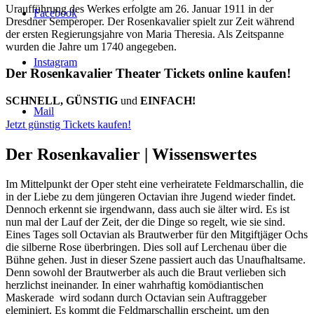
Uraufführung des Werkes erfolgte am 26. Januar 1911 in der
Facebook
Dresdner Semperoper. Der Rosenkavalier spielt zur Zeit während
der ersten Regierungsjahre von Maria Theresia. Als Zeitspanne
wurden die Jahre um 1740 angegeben.
Instagram
Der Rosenkavalier Theater Tickets online kaufen!
SCHNELL, GÜNSTIG
und
EINFACH!
Mail
Jetzt günstig Tickets kaufen!
Der Rosenkavalier |
Wissenswertes
Im Mittelpunkt der Oper steht eine verheiratete Feldmarschallin, die
in der Liebe zu dem jüngeren Octavian ihre Jugend wieder findet.
Dennoch erkennt sie irgendwann, dass auch sie älter wird. Es ist
nun mal der Lauf der Zeit, der die Dinge so regelt, wie sie sind.
Eines Tages soll Octavian als Brautwerber für den Mitgiftjäger Ochs
die silberne Rose überbringen. Dies soll auf Lerchenau über die
Bühne gehen. Just in dieser Szene passiert auch das Unaufhaltsame.
Denn sowohl der Brautwerber als auch die Braut verlieben sich
herzlichst ineinander. In einer wahrhaftig komödiantischen
Maskerade wird sodann durch Octavian sein Auftraggeber
eleminiert. Es kommt die Feldmarschallin erscheint, um den