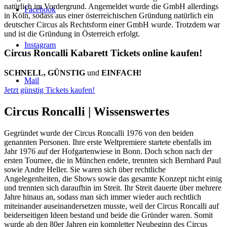
natürlich im Vordergrund. Angemeldet wurde die GmbH allerdings
Facebook
in Köln, sodass aus einer österreichischen Gründung natürlich ein
deutscher Circus als Rechtsform einer GmbH wurde. Trotzdem war
und ist die Gründung in Österreich erfolgt.
Instagram
Circus Roncalli Kabarett Tickets online kaufen!
SCHNELL, GÜNSTIG
und
EINFACH!
Mail
Jetzt günstig Tickets kaufen!
Circus Roncalli |
Wissenswertes
Gegründet wurde der Circus Roncalli 1976 von den beiden
genannten Personen. Ihre erste Weltpremiere startete ebenfalls im
Jahr 1976 auf der Hofgartenwiese in Bonn. Doch schon nach der
ersten Tournee, die in München endete, trennten sich Bernhard Paul
sowie Andre Heller. Sie waren sich über rechtliche
Angelegenheiten, die Shows sowie das gesamte Konzept nicht einig
und trennten sich daraufhin im Streit. Ihr Streit dauerte über mehrere
Jahre hinaus an, sodass man sich immer wieder auch rechtlich
miteinander auseinandersetzen musste, weil der Circus Roncalli auf
beiderseitigen Ideen bestand und beide die Gründer waren. Somit
wurde ab den 80er Jahren ein kompletter Neubeginn des Circus