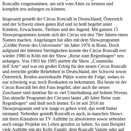
Roncallis vorgenommen, um sich vom Alten zu trennen und
komplett neu anfangen zu können.
Insgesamt genießt der Circus Roncalli in Deutschland, Österreich
und der Schweiz einen guten Ruf und ist heiß begehrt unter
Kindern, Erwachsene, Tierfans und der Jugend. Mit ganzen 15
Showprogrammen konnte sich der Circus seit den 70er Jahren einen
Namen machen. Angefangen hat alles mit dem Showprogramm
„Größte Poesie des Universums“ im Jahre 1976 in Bonn. Doch
aufgrund der internen Streitigkeiten konnte der Circus Roncalli erst
wieder 1980 in Köln mit der Show „Reise zum Regenbogen“ neu
anfangen. Von 1993 bis 1995 startete die Show „Commedia
dell’Arte“ und war ein großer Erfolg für den neuen Circus Roncalli
und erreichte größte Beliebtheit in Deutschland, der Schweiz sowie
Österreich. Restlos ausverkaufte Plätze waren die Folge, sodass es
nur schwierig war, noch Restkarten zu bekommen. Bis heute ist der
Circus Roncalli bei den Fans begehrt, aber auch die neuen
Zuschauer sind dankbar für so viel Unterhaltung auf hohem Niveau.
Das aktuelle Programm des Circuses lautet „40 Jahre Reise zum
Regenbogen“ und läuft noch immer. Es ist seit 2016 im
Showprogramm und wie lange es gehen wird, das weiß bisher
niemand. Nebenher genießt Roncalli es auch, in manchen Shows
mit ihren Künstlern im TV Auftritte zu absolvieren sowie nebenher
noch einige Projekte ins Leben gerufen zu haben. So zum Beispiel
viele Auftritte mit der Kelly Family, dem Roncalli Variete oder auf