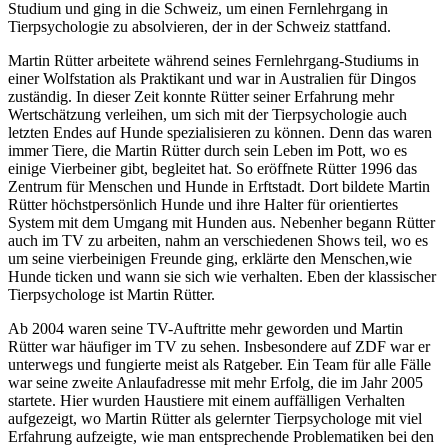
Studium und ging in die Schweiz, um einen Fernlehrgang in
Tierpsychologie zu absolvieren, der in der Schweiz stattfand.
Martin Rütter arbeitete während seines Fernlehrgang-Studiums in
einer Wolfstation als Praktikant und war in Australien für Dingos
zuständig. In dieser Zeit konnte Rütter seiner Erfahrung mehr
Wertschätzung verleihen, um sich mit der Tierpsychologie auch
letzten Endes auf Hunde spezialisieren zu können. Denn das waren
immer Tiere, die Martin Rütter durch sein Leben im Pott, wo es
einige Vierbeiner gibt, begleitet hat. So eröffnete Rütter 1996 das
Zentrum für Menschen und Hunde in Erftstadt. Dort bildete Martin
Rütter höchstpersönlich Hunde und ihre Halter für orientiertes
System mit dem Umgang mit Hunden aus. Nebenher begann Rütter
auch im TV zu arbeiten, nahm an verschiedenen Shows teil, wo es
um seine vierbeinigen Freunde ging, erklärte den Menschen,wie
Hunde ticken und wann sie sich wie verhalten. Eben der klassischer
Tierpsychologe ist Martin Rütter.
Ab 2004 waren seine TV-Auftritte mehr geworden und Martin
Rütter war häufiger im TV zu sehen. Insbesondere auf ZDF war er
unterwegs und fungierte meist als Ratgeber. Ein Team für alle Fälle
war seine zweite Anlaufadresse mit mehr Erfolg, die im Jahr 2005
startete. Hier wurden Haustiere mit einem auffälligen Verhalten
aufgezeigt, wo Martin Rütter als gelernter Tierpsychologe mit viel
Erfahrung aufzeigte, wie man entsprechende Problematiken bei den