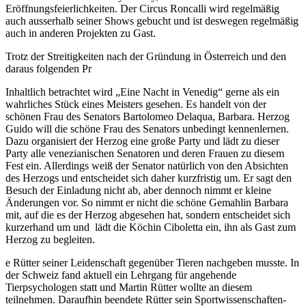
Eröffnungsfeierlichkeiten. Der Circus Roncalli wird regelmäßig
auch ausserhalb seiner Shows gebucht und ist deswegen regelmäßig
auch in anderen Projekten zu Gast.
Trotz der Streitigkeiten nach der Gründung in Österreich und den
daraus folgenden Pr
Inhaltlich betrachtet wird „Eine Nacht in Venedig“ gerne als ein
wahrliches Stück eines Meisters gesehen. Es handelt von der
schönen Frau des Senators Bartolomeo Delaqua, Barbara. Herzog
Guido will die schöne Frau des Senators unbedingt kennenlernen.
Dazu organisiert der Herzog eine große Party und lädt zu dieser
Party alle venezianischen Senatoren und deren Frauen zu diesem
Fest ein. Allerdings weiß der Senator natürlich von den Absichten
des Herzogs und entscheidet sich daher kurzfristig um. Er sagt den
Besuch der Einladung nicht ab, aber dennoch nimmt er kleine
Änderungen vor. So nimmt er nicht die schöne Gemahlin Barbara
mit, auf die es der Herzog abgesehen hat, sondern entscheidet sich
kurzerhand um und lädt die Köchin Ciboletta ein, ihn als Gast zum
Herzog zu begleiten.
e Rütter seiner Leidenschaft gegenüber Tieren nachgeben musste. In
der Schweiz fand aktuell ein Lehrgang für angehende
Tierpsychologen statt und Martin Rütter wollte an diesem
teilnehmen. Daraufhin beendete Rütter sein Sportwissenschaften-