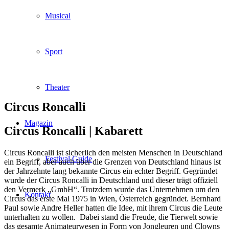
Musical
Sport
Theater
Circus Roncalli
Magazin
Circus Roncalli |
Kabarett
Circus Roncalli ist sicherlich den meisten Menschen in Deutschland
Festival Guide
ein Begriff, aber auch über die Grenzen von Deutschland hinaus ist
der Jahrzehnte lang bekannte Circus ein echter Begriff. Gegründet
wurde der Circus Roncalli in Deutschland und dieser trägt offiziell
den Vermerk „GmbH“. Trotzdem wurde das Unternehmen um den
Kontakt
Circus das erste Mal 1975 in Wien, Österreich gegründet. Bernhard
Paul sowie Andre Heller hatten die Idee, mit ihrem Circus die Leute
unterhalten zu wollen. Dabei stand die Freude, die Tierwelt sowie
das gesamte Animateurwesen in Form von Jongleuren und Clowns