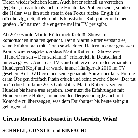
Tieren wieder beheben kann. Auch hat er schnell zu verstehen
gegeben, dass oftmals nicht die Hunde das Problem seien, sondern
die Halter, was ihn auch stets in den Fokus rückte. Er gilt als
offenherzig, nett, direkt und als klassischer Ruhrpottler mit einer
großen „Schnauze“, die er gerne mal im TV preisgibt.
Ab 2010 wurde Martin Rütter mehrfach für Shows mit
komödischen Inhalten gebucht. Denn Martin Rütter verstand es,
seine Erfahrungen mit Tieren sowie deren Haltern in einer gewissen
Komik wiederzugeben, sodass Martin Rütter mit Shows wie
„Hund/Deutsch – Deutsch/Hund“ erfolgreich in Deutschland
unterwegs war. Auch das TV stand mittlerweile um den ernannten
Hundeprofi Kopf und er wurde immer häufiger ab 2010 im TV
gesehen. Auf DVD erschien seine genannte Show ebenfalls. Für die
er im Übrigen dreifach Platin erhielt und seine zweite Show „Der tut
nix“ erhielt im Jahre 2013 Goldstatus. Martin Rütter ist seinen
Hunden bis heute treu ergeben, aber nutzt die Erfahrungen mit
Hunden sowie Halter, um neben der Tierpsychologie auch mit
Komödie zu überzeugen, was dem Duisburger bis heute sehr gut
gelungen ist.
Circus Roncalli Kabarett in Österreich, Wien!
SCHNELL, GÜNSTIG
und
EINFACH!