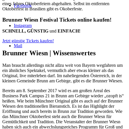
eines Jahres Oktoberfeiern abgehalten. Selbst im entfernten
Facebook
Oktoberfest in Brasilien gibt es Okoberfeste.
Brunner Wiesn Festival Tickets online kaufen!
Instagram
SCHNELL, GÜNSTIG
und
EINFACH!
Jetzt günstig Tickets kaufen!
Mail
Brunner Wiesn |
Wissenswertes
Man braucht allerdings nicht allzu weit von Bayern wegfahren um
ein ähnliches Spektakel, vermutlich aber etwas kleiner als das
Original, live miterleben darf. Im naheliegenden Österreich, in der
kleinen Gemeinde Brunn am Gebirge, gibt es die Brunner Wiesen.
Bereits am 8. September 2017 wird es am großen Areal des
Business Park Campus 21 in Brunn am Gebirge wieder „ozopft is“
heißen. Wie beim Münchner Original gibt es auch auf der Brunner
Wiesen den traditionellen Bieranstich. Es ist das Highlight der
Eröffnung und auch bereits in Brunn zur Tradition geworden. Wie
das Münchner Oktoberfest steht auch die Brunner Wiesn für
Gemütlichkeit und Tradition. Die Veranstalter der Brunner Wiesn
haben sich auch ein abwechslungsreiches Programm für Groß und