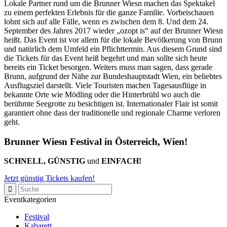
Lokale Partner rund um die Brunner Wiesn machen das Spektakel
zu einem perfekten Erlebnis für die ganze Familie. Vorbeischauen
lohnt sich auf alle Fälle, wenn es zwischen dem 8. Und dem 24.
September des Jahres 2017 wieder „ozopt is“ auf der Brunner Wiesn
heißt. Das Event ist vor allem für die lokale Bevölkerung von Brunn
und natürlich dem Umfeld ein Pflichttermin. Aus diesem Grund sind
die Tickets für das Event heiß begehrt und man sollte sich heute
bereits ein Ticket besorgen. Weiters muss man sagen, dass gerade
Brunn, aufgrund der Nähe zur Bundeshauptstadt Wien, ein beliebtes
Ausflugsziel darstellt. Viele Touristen machen Tagesausflüge in
bekannte Orte wie Mödling oder die Hinterbrühl wo auch die
berühmte Seegrotte zu besichtigen ist. Internationaler Flair ist somit
garantiert ohne dass der traditionelle und regionale Charme verloren
geht.
Brunner Wiesn Festival in Österreich, Wien!
SCHNELL, GÜNSTIG
und
EINFACH!
Jetzt günstig Tickets kaufen!
Eventkategorien
Festival
Kabarett