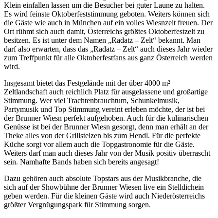
Klein einfallen lassen um die Besucher bei guter Laune zu halten.
Es wird feinste Oktoberfeststimmung geboten. Weiters können sich
die Gäste wie auch in München auf ein volles Wiesnzelt freuen. Der
Ort rühmt sich auch damit, Österreichs größtes Oktoberfestzelt zu
besitzen. Es ist unter dem Namen „Radatz – Zelt“ bekannt. Man
darf also erwarten, dass das „Radatz – Zelt“ auch dieses Jahr wieder
zum Treffpunkt für alle Oktoberfestfans aus ganz Österreich werden
wird.
Insgesamt bietet das Festgelände mit der über 4000 m²
Zeltlandschaft auch reichlich Platz für ausgelassene und großartige
Stimmung. Wer viel Trachtenbrauchtum, Schunkelmusik,
Partymusik und Top Stimmung vereint erleben möchte, der ist bei
der Brunner Wiesn perfekt aufgehoben. Auch für die kulinarischen
Genüsse ist bei der Brunner Wiesn gesorgt, denn man erhält an der
Theke alles von der Grillstelzen bis zum Hendl. Für die perfekte
Küche sorgt vor allem auch die Topgastronomie für die Gäste.
Weiters darf man auch dieses Jahr von der Musik positiv überrascht
sein. Namhafte Bands haben sich bereits angesagt!
Dazu gehören auch absolute Topstars aus der Musikbranche, die
sich auf der Showbühne der Brunner Wiesen live ein Stelldichein
geben werden. Für die kleinen Gäste wird auch Niederösterreichs
größter Vergnügungspark für Stimmung sorgen.