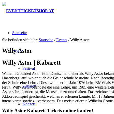
Startseite
Sie befinden sich hier:
Startseite
/
Events
/
Willy Astor
Willy Astor
Events
Willy Astor |
Kabarett
Festival
Wilhelm Gottfried Astor ist in Deutschland eher als Willy Astor bek
Hasenbergl auf, wo er auch die Grundschule besuchte. Nach Beendigun
der Schule eine Lehre. Diese wollte er im Jahr 1976 beim BMW als 
Kabarett
fertig. Willy Astor beendete die eine Lehre, um 1985 eine weitere Le
Astor sehr talentiert ist, die Menschen zu unterhalten. Das zeichnete
Akkordeonspiel geschenkt, welches er erlernen konnte. Mit 18 Jahren
intensiveren sowie zu verbessern. Das meiste erlernte Wilhelm Gottfrie
Konzert
Willy Astor Kabarett Tickets online kaufen!