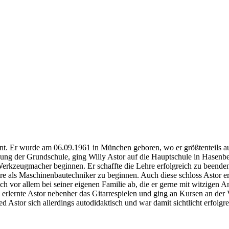
annt. Er wurde am 06.09.1961 in München geboren, wo er größtenteils 
g der Grundschule, ging Willy Astor auf die Hauptschule in Hasenberg
Werkzeugmacher beginnen. Er schaffte die Lehre erfolgreich zu beende
hre als Maschinenbautechniker zu beginnen. Auch diese schloss Astor er
 sich vor allem bei seiner eigenen Familie ab, die er gerne mit witzige
 erlernte Astor nebenher das Gitarrespielen und ging an Kursen an der
d Astor sich allerdings autodidaktisch und war damit sichtlicht erfolgre