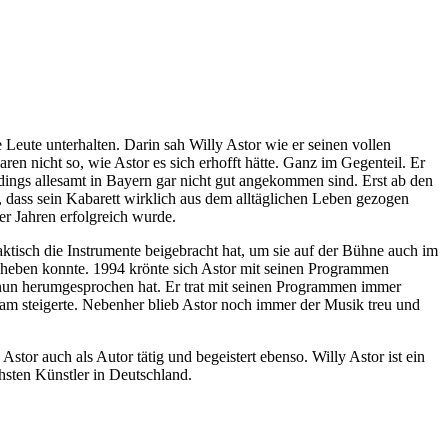
eute unterhalten. Darin sah Willy Astor wie er seinen vollen
n nicht so, wie Astor es sich erhofft hätte. Ganz im Gegenteil. Er
erdings allesamt in Bayern gar nicht gut angekommen sind. Erst ab den
 dass sein Kabarett wirklich aus dem alltäglichen Leben gezogen
er Jahren erfolgreich wurde.
aktisch die Instrumente beigebracht hat, um sie auf der Bühne auch im
abheben konnte. 1994 krönte sich Astor mit seinen Programmen
h nun herumgesprochen hat. Er trat mit seinen Programmen immer
am steigerte. Nebenher blieb Astor noch immer der Musik treu und
stor auch als Autor tätig und begeistert ebenso. Willy Astor ist ein
chsten Künstler in Deutschland.