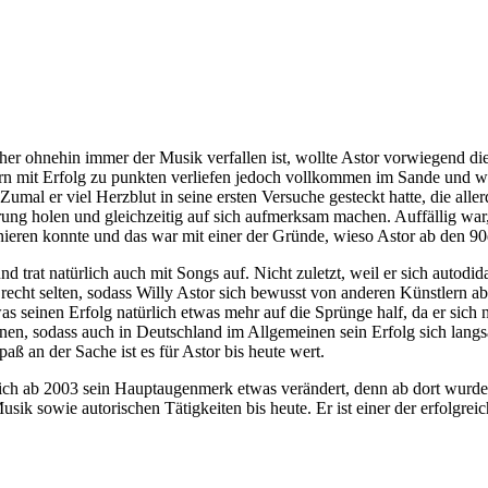
 ohnehin immer der Musik verfallen ist, wollte Astor vorwiegend die L
 mit Erfolg zu punkten verliefen jedoch vollkommen im Sande und ware
 Zumal er viel Herzblut in seine ersten Versuche gesteckt hatte, die all
ung holen und gleichzeitig auf sich aufmerksam machen. Auffällig war,
nieren konnte und das war mit einer der Gründe, wieso Astor ab den 90
trat natürlich auch mit Songs auf. Nicht zuletzt, weil er sich autodid
recht selten, sodass Willy Astor sich bewusst von anderen Künstlern 
as seinen Erfolg natürlich etwas mehr auf die Sprünge half, da er sic
nen, sodass auch in Deutschland im Allgemeinen sein Erfolg sich langs
paß an der Sache ist es für Astor bis heute wert.
t sich ab 2003 sein Hauptaugenmerk etwas verändert, denn ab dort wurde A
sik sowie autorischen Tätigkeiten bis heute. Er ist einer der erfolgrei