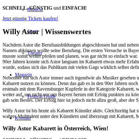
SCHNELL, GÜNSTIG
und
EINFACH!
Musical
Jetzt günstig Tickets kaufen!
Willy Astor |
Wissenswertes
Sport
Nachdem Astor die Berufsausbildungen abgeschlossen hat und nebenher
Namen abkürzen wollte seine Berufung. Die ersten Versuche in Bayern
Theater
musste somit weiter pfeilen und planen, was gar nicht so einfach war.
90er Jahren konnte sich Astor langsam im Kabarett etwas mehr Erfahr
wurde, sodass sich das Publikum mit vielen Gags wirklich selber defi
Magazin
Nebenher hat sich Astor immer auch irgendwie als Musiker gesehen und 
Kabarett nutzen zu können. Denn das gab es in den 90er Jahren noch 
erstmals mit dem Ravensburger Kupferle in der Kategorie Kabarett, w
weiter auf, um nicht nur um Bayern herum mit Erfolg punkten zu kön
Festival Guide
gab sein Bestes. Der Erfolg hier ist jedoch nicht allzu groß, aber der S
Willy Astor ist bis heute als Kabarett Künstler aktiv. Gleichzeitig ha
wahres Multitalent unter den Künstlern und überzeugt mit Kabarett, Mu
Kontakt
Willy Astor Kabarett in Österreich, Wien!