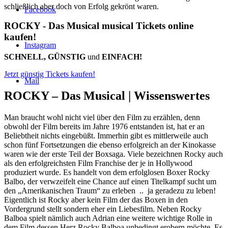
schließlich aber doch von Erfolg gekrönt waren.
Facebook
ROCKY - Das Musical musical Tickets online
kaufen!
Instagram
SCHNELL, GÜNSTIG
und
EINFACH!
Jetzt günstig Tickets kaufen!
Mail
ROCKY – Das Musical |
Wissenswertes
Man braucht wohl nicht viel über den Film zu erzählen, denn
obwohl der Film bereits im Jahre 1976 entstanden ist, hat er an
Beliebtheit nichts eingebüßt. Immerhin gibt es mittlerweile auch
schon fünf Fortsetzungen die ebenso erfolgreich an der Kinokasse
waren wie der erste Teil der Boxsaga. Viele bezeichnen Rocky auch
als den erfolgreichsten Film Franchise der je in Hollywood
produziert wurde. Es handelt von dem erfolglosen Boxer Rocky
Balbo, der verwzeifelt eine Chance auf einen Titelkampf sucht um
den „Amerikanischen Traum“ zu erleben .. ja geradezu zu leben!
Eigentlich ist Rocky aber kein Film der das Boxen in den
Vordergrund stellt sondern eher ein Liebesfilm. Neben Rocky
Balboa spielt nämlich auch Adrian eine weitere wichtige Rolle in
dem Film dessen Herz Rocky Balboa unbedingt erobern möchte. Es