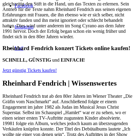
gleichzeitig den Stift in die Hand, um das Texten zu erlernen. Sein
Facebook
Antrieb für die Texte nahm Rheinhard Fendrich aus seinen eigenen
Erfahrungen mit Frauen, die ihn ebenso wie er sich selber, nicht
attraktiv fanden und ihn meist ignoriert oder schlecht behandelt
hatten. Dies wird unter anderem im Song Cyrano aus dem Jahre
Instagram
1991 hervor. Doch der Erfolg began schon ein wenig früher und
findet sich in den 80er Jahren wieder.
Rheinhard Fendrich konzert Tickets online kaufen!
Mail
SCHNELL, GÜNSTIG
und
EINFACH!
Jetzt günstig Tickets kaufen!
Rheinhard Fendrich |
Wissenswertes
Rheinhard Fendrich trat ab den 80er Jahren im Wiener Theater „Die
Gräfin vom Naschmarkt“ auf. Anschließend folgte er einem
Engagement im jahre 1982 als Judas im Musical Jesus Christ
Superstar. Selbst im Schauspiel „Hamlet“ war er zu sehen, wo er
einen seiner ersten TV-Auftritte zugunsten Kinder absolvierte.
19981 folgte ein Album, welches jedoch kaum an überzeugenden
Verkäufen knüpfen konnte. Der Titel des Debütalbums lautete „Ich
wollte nie einer von denen sein“. Trotz des Auftrittes in der Show