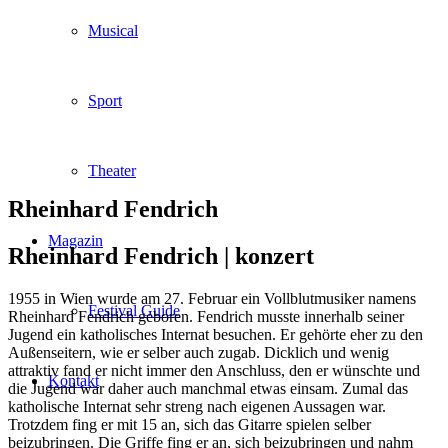
Musical
Sport
Theater
Rheinhard Fendrich
Magazin
Rheinhard Fendrich |
konzert
1955 in Wien wurde am 27. Februar ein Vollblutmusiker namens
Festival Guide
Rheinhard Fendrich geboren. Fendrich musste innerhalb seiner
Jugend ein katholisches Internat besuchen. Er gehörte eher zu den
Außenseitern, wie er selber auch zugab. Dicklich und wenig
attraktiv fand er nicht immer den Anschluss, den er wünschte und
Kontakt
die Jugend war daher auch manchmal etwas einsam. Zumal das
katholische Internat sehr streng nach eigenen Aussagen war.
Trotzdem fing er mit 15 an, sich das Gitarre spielen selber
beizubringen. Die Griffe fing er an, sich beizubringen und nahm