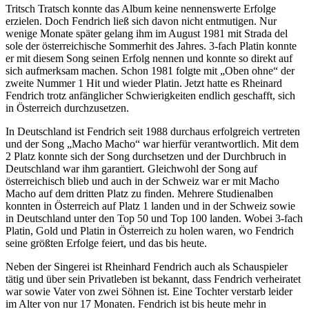
Tritsch Tratsch konnte das Album keine nennenswerte Erfolge
erzielen. Doch Fendrich ließ sich davon nicht entmutigen. Nur
wenige Monate später gelang ihm im August 1981 mit Strada del
sole der österreichische Sommerhit des Jahres. 3-fach Platin konnte
er mit diesem Song seinen Erfolg nennen und konnte so direkt auf
sich aufmerksam machen. Schon 1981 folgte mit „Oben ohne“ der
zweite Nummer 1 Hit und wieder Platin. Jetzt hatte es Rheinard
Fendrich trotz anfänglicher Schwierigkeiten endlich geschafft, sich
in Österreich durchzusetzen.
In Deutschland ist Fendrich seit 1988 durchaus erfolgreich vertreten
und der Song „Macho Macho“ war hierfür verantwortlich. Mit dem
2 Platz konnte sich der Song durchsetzen und der Durchbruch in
Deutschland war ihm garantiert. Gleichwohl der Song auf
österreichisch blieb und auch in der Schweiz war er mit Macho
Macho auf dem dritten Platz zu finden. Mehrere Studienalben
konnten in Österreich auf Platz 1 landen und in der Schweiz sowie
in Deutschland unter den Top 50 und Top 100 landen. Wobei 3-fach
Platin, Gold und Platin in Österreich zu holen waren, wo Fendrich
seine größten Erfolge feiert, und das bis heute.
Neben der Singerei ist Rheinhard Fendrich auch als Schauspieler
tätig und über sein Privatleben ist bekannt, dass Fendrich verheiratet
war sowie Vater von zwei Söhnen ist. Eine Tochter verstarb leider
im Alter von nur 17 Monaten. Fendrich ist bis heute mehr in