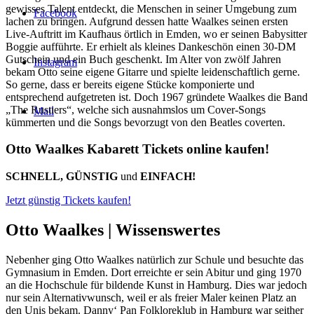
gewisses Talent entdeckt, die Menschen in seiner Umgebung zum
Facebook
lachen zu bringen. Aufgrund dessen hatte Waalkes seinen ersten
Live-Auftritt im Kaufhaus örtlich in Emden, wo er seinen Babysitter
Boggie aufführte. Er erhielt als kleines Dankeschön einen 30-DM
Gutschein und ein Buch geschenkt. Im Alter von zwölf Jahren
Instagram
bekam Otto seine eigene Gitarre und spielte leidenschaftlich gerne.
So gerne, dass er bereits eigene Stücke komponierte und
entsprechend aufgetreten ist. Doch 1967 gründete Waalkes die Band
„The Rustiers“, welche sich ausnahmslos um Cover-Songs
Mail
kümmerten und die Songs bevorzugt von den Beatles coverten.
Otto Waalkes Kabarett Tickets online kaufen!
SCHNELL, GÜNSTIG
und
EINFACH!
Jetzt günstig Tickets kaufen!
Otto Waalkes |
Wissenswertes
Nebenher ging Otto Waalkes natürlich zur Schule und besuchte das
Gymnasium in Emden. Dort erreichte er sein Abitur und ging 1970
an die Hochschule für bildende Kunst in Hamburg. Dies war jedoch
nur sein Alternativwunsch, weil er als freier Maler keinen Platz an
den Unis bekam. Danny‘ Pan Folkloreklub in Hamburg war seither