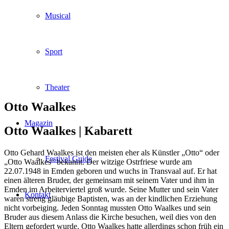
Musical
Sport
Theater
Otto Waalkes
Magazin
Otto Waalkes |
Kabarett
Otto Gehard Waalkes ist den meisten eher als Künstler „Otto“ oder
Festival Guide
„Otto Waalkes“ bekannt. Der witzige Ostrfriese wurde am
22.07.1948 in Emden geboren und wuchs in Transvaal auf. Er hat
einen älteren Bruder, der gemeinsam mit seinem Vater und ihm in
Emden im Arbeiterviertel groß wurde. Seine Mutter und sein Vater
Kontakt
waren streng gläubige Baptisten, was an der kindlichen Erziehung
nicht vorbeiging. Jeden Sonntag mussten Otto Waalkes und sein
Bruder aus diesem Anlass die Kirche besuchen, weil dies von den
Eltern gefordert wurde. Otto Waalkes hatte allerdings schon früh ein