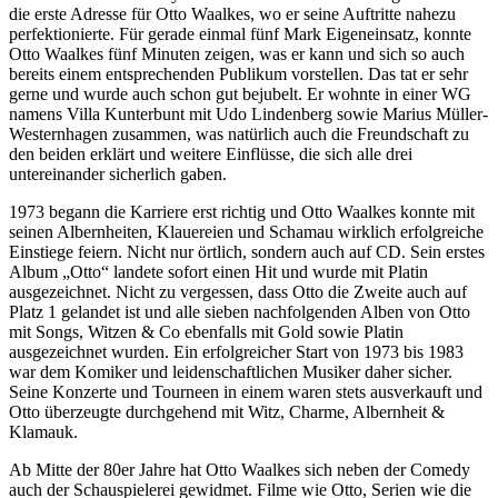
die erste Adresse für Otto Waalkes, wo er seine Auftritte nahezu
perfektionierte. Für gerade einmal fünf Mark Eigeneinsatz, konnte
Otto Waalkes fünf Minuten zeigen, was er kann und sich so auch
bereits einem entsprechenden Publikum vorstellen. Das tat er sehr
gerne und wurde auch schon gut bejubelt. Er wohnte in einer WG
namens Villa Kunterbunt mit Udo Lindenberg sowie Marius Müller-
Westernhagen zusammen, was natürlich auch die Freundschaft zu
den beiden erklärt und weitere Einflüsse, die sich alle drei
untereinander sicherlich gaben.
1973 begann die Karriere erst richtig und Otto Waalkes konnte mit
seinen Albernheiten, Klauereien und Schamau wirklich erfolgreiche
Einstiege feiern. Nicht nur örtlich, sondern auch auf CD. Sein erstes
Album „Otto“ landete sofort einen Hit und wurde mit Platin
ausgezeichnet. Nicht zu vergessen, dass Otto die Zweite auch auf
Platz 1 gelandet ist und alle sieben nachfolgenden Alben von Otto
mit Songs, Witzen & Co ebenfalls mit Gold sowie Platin
ausgezeichnet wurden. Ein erfolgreicher Start von 1973 bis 1983
war dem Komiker und leidenschaftlichen Musiker daher sicher.
Seine Konzerte und Tourneen in einem waren stets ausverkauft und
Otto überzeugte durchgehend mit Witz, Charme, Albernheit &
Klamauk.
Ab Mitte der 80er Jahre hat Otto Waalkes sich neben der Comedy
auch der Schauspielerei gewidmet. Filme wie Otto, Serien wie die