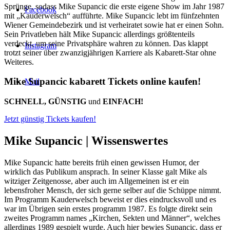
Sprünge, sodass Mike Supancic die erste eigene Show im Jahr 1987
Facebook
mit „Kauderwelsch“ aufführte. Mike Supancic lebt im fünfzehnten
Wiener Gemeindebezirk und ist verheiratet sowie hat er einen Sohn.
Sein Privatleben hält Mike Supancic allerdings größtenteils
verdeckt, um seine Privatsphäre wahren zu können. Das klappt
Instagram
trotzt seiner über zwanzigjährigen Karriere als Kabarett-Star ohne
Weiteres.
Mike Supancic kabarett Tickets online kaufen!
Mail
SCHNELL, GÜNSTIG
und
EINFACH!
Jetzt günstig Tickets kaufen!
Mike Supancic |
Wissenswertes
Mike Supancic hatte bereits früh einen gewissen Humor, der
wirklich das Publikum ansprach. In seiner Klasse galt Mike als
witziger Zeitgenosse, aber auch im Allgemeinen ist er ein
lebensfroher Mensch, der sich gerne selber auf die Schüppe nimmt.
Im Programm Kauderwelsch beweist er dies eindrucksvoll und es
war im Übrigen sein erstes programm 1987. Es folgte direkt sein
zweites Programm names „Kirchen, Sekten und Männer“, welches
allerdings 1989 gespielt wurde. Auch hier bewies Supancic, dass er