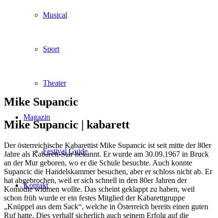
Musical
Sport
Theater
Mike Supancic
Magazin
Mike Supancic |
kabarett
Der österreichische Kabarettist Mike Supancic ist seit mitte der 80er
Festival Guide
Jahre als Kabarett-Star bekannt. Er wurde am 30.09.1967 in Bruck
an der Mur geboren, wo er die Schule besuchte. Auch konnte
Supancic die Handelskammer besuchen, aber er schloss nicht ab. Er
hat abgebrochen, weil er sich schnell in den 80er Jahren der
Kontakt
Komödie widmen wollte. Das scheint geklappt zu haben, weil
schon früh wurde er ein festes Mitglied der Kabarettgruppe
„Knüppel aus dem Sack“, welche in Österreich bereits einen guten
Ruf hatte. Dies verhalf sicherlich auch seinem Erfolg auf die