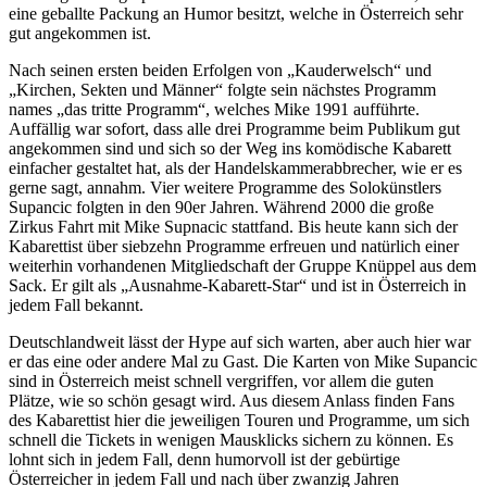
eine geballte Packung an Humor besitzt, welche in Österreich sehr
gut angekommen ist.
Nach seinen ersten beiden Erfolgen von „Kauderwelsch“ und
„Kirchen, Sekten und Männer“ folgte sein nächstes Programm
names „das tritte Programm“, welches Mike 1991 aufführte.
Auffällig war sofort, dass alle drei Programme beim Publikum gut
angekommen sind und sich so der Weg ins komödische Kabarett
einfacher gestaltet hat, als der Handelskammerabbrecher, wie er es
gerne sagt, annahm. Vier weitere Programme des Solokünstlers
Supancic folgten in den 90er Jahren. Während 2000 die große
Zirkus Fahrt mit Mike Supnacic stattfand. Bis heute kann sich der
Kabarettist über siebzehn Programme erfreuen und natürlich einer
weiterhin vorhandenen Mitgliedschaft der Gruppe Knüppel aus dem
Sack. Er gilt als „Ausnahme-Kabarett-Star“ und ist in Österreich in
jedem Fall bekannt.
Deutschlandweit lässt der Hype auf sich warten, aber auch hier war
er das eine oder andere Mal zu Gast. Die Karten von Mike Supancic
sind in Österreich meist schnell vergriffen, vor allem die guten
Plätze, wie so schön gesagt wird. Aus diesem Anlass finden Fans
des Kabarettist hier die jeweiligen Touren und Programme, um sich
schnell die Tickets in wenigen Mausklicks sichern zu können. Es
lohnt sich in jedem Fall, denn humorvoll ist der gebürtige
Österreicher in jedem Fall und nach über zwanzig Jahren