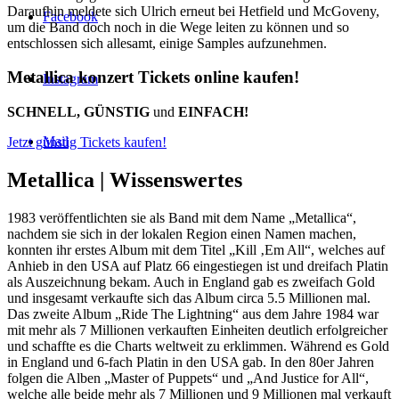
Daraufhin meldete sich Ulrich erneut bei Hetfield und McGoveny,
Facebook
um die Band doch noch in die Wege leiten zu können und so
entschlossen sich allesamt, einige Samples aufzunehmen.
Metallica konzert Tickets online kaufen!
Instagram
SCHNELL, GÜNSTIG
und
EINFACH!
Mail
Jetzt günstig Tickets kaufen!
Metallica |
Wissenswertes
1983 veröffentlichten sie als Band mit dem Name „Metallica“,
nachdem sie sich in der lokalen Region einen Namen machen,
konnten ihr erstes Album mit dem Titel „Kill ‚Em All“, welches auf
Anhieb in den USA auf Platz 66 eingestiegen ist und dreifach Platin
als Auszeichnung bekam. Auch in England gab es zweifach Gold
und insgesamt verkaufte sich das Album circa 5.5 Millionen mal.
Das zweite Album „Ride The Lightning“ aus dem Jahre 1984 war
mit mehr als 7 Millionen verkauften Einheiten deutlich erfolgreicher
und schaffte es die Charts weltweit zu erklimmen. Während es Gold
in England und 6-fach Platin in den USA gab. In den 80er Jahren
folgen die Alben „Master of Puppets“ und „And Justice for All“,
welche alle beide mehr als 7 Millionen und 9 Millionen mal verkauft