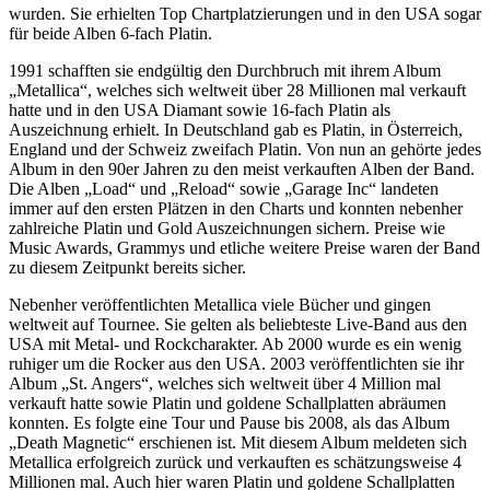
wurden. Sie erhielten Top Chartplatzierungen und in den USA sogar
für beide Alben 6-fach Platin.
1991 schafften sie endgültig den Durchbruch mit ihrem Album
„Metallica“, welches sich weltweit über 28 Millionen mal verkauft
hatte und in den USA Diamant sowie 16-fach Platin als
Auszeichnung erhielt. In Deutschland gab es Platin, in Österreich,
England und der Schweiz zweifach Platin. Von nun an gehörte jedes
Album in den 90er Jahren zu den meist verkauften Alben der Band.
Die Alben „Load“ und „Reload“ sowie „Garage Inc“ landeten
immer auf den ersten Plätzen in den Charts und konnten nebenher
zahlreiche Platin und Gold Auszeichnungen sichern. Preise wie
Music Awards, Grammys und etliche weitere Preise waren der Band
zu diesem Zeitpunkt bereits sicher.
Nebenher veröffentlichten Metallica viele Bücher und gingen
weltweit auf Tournee. Sie gelten als beliebteste Live-Band aus den
USA mit Metal- und Rockcharakter. Ab 2000 wurde es ein wenig
ruhiger um die Rocker aus den USA. 2003 veröffentlichten sie ihr
Album „St. Angers“, welches sich weltweit über 4 Million mal
verkauft hatte sowie Platin und goldene Schallplatten abräumen
konnten. Es folgte eine Tour und Pause bis 2008, als das Album
„Death Magnetic“ erschienen ist. Mit diesem Album meldeten sich
Metallica erfolgreich zurück und verkauften es schätzungsweise 4
Millionen mal. Auch hier waren Platin und goldene Schallplatten