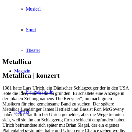
Musical
Sport
Theater
Metallica
Magazin
Metallica |
konzert
1981 hatte Lars Ulrich, ein Dänischer Schlagzeuger der in den USA
Festival Guide
lebte die Idee, eine Band zu gründen. Er schaltete eine Anzeige in
der lokalen Zeitung namens The Recycler“, um nach guten
Musikern für eine gemeinsame Band zu suchen. Der spätere
Metallica-Leadsinger James Hetfield und Bassist Ron McGoveny
Kontakt
haben sich daraufhin bei Ulrich gemeldet, aber die Wege trennten
sich, weil sie ihn am Schlagzeug für zu schlecht empfunden haben.
Ulrich befreundete sich später mit Brian Slagel, der ein eigenes
Plattenlabel gegründet hatte und Ulrich eine Chance geben wollte.