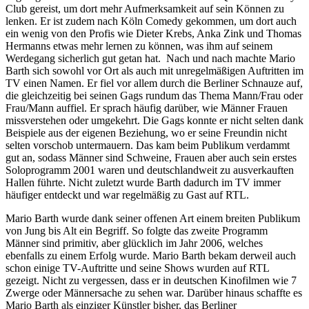
Club gereist, um dort mehr Aufmerksamkeit auf sein Können zu
lenken. Er ist zudem nach Köln Comedy gekommen, um dort auch
ein wenig von den Profis wie Dieter Krebs, Anka Zink und Thomas
Hermanns etwas mehr lernen zu können, was ihm auf seinem
Werdegang sicherlich gut getan hat. Nach und nach machte Mario
Barth sich sowohl vor Ort als auch mit unregelmäßigen Auftritten im
TV einen Namen. Er fiel vor allem durch die Berliner Schnauze auf,
die gleichzeitig bei seinen Gags rundum das Thema Mann/Frau oder
Frau/Mann auffiel. Er sprach häufig darüber, wie Männer Frauen
missverstehen oder umgekehrt. Die Gags konnte er nicht selten dank
Beispiele aus der eigenen Beziehung, wo er seine Freundin nicht
selten vorschob untermauern. Das kam beim Publikum verdammt
gut an, sodass Männer sind Schweine, Frauen aber auch sein erstes
Soloprogramm 2001 waren und deutschlandweit zu ausverkauften
Hallen führte. Nicht zuletzt wurde Barth dadurch im TV immer
häufiger entdeckt und war regelmäßig zu Gast auf RTL.
Mario Barth wurde dank seiner offenen Art einem breiten Publikum
von Jung bis Alt ein Begriff. So folgte das zweite Programm
Männer sind primitiv, aber glücklich im Jahr 2006, welches
ebenfalls zu einem Erfolg wurde. Mario Barth bekam derweil auch
schon einige TV-Auftritte und seine Shows wurden auf RTL
gezeigt. Nicht zu vergessen, dass er in deutschen Kinofilmen wie 7
Zwerge oder Männersache zu sehen war. Darüber hinaus schaffte es
Mario Barth als einziger Künstler bisher, das Berliner