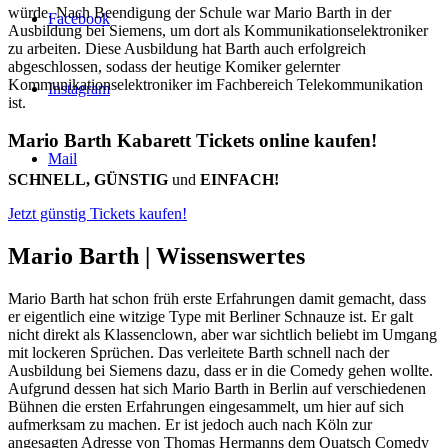
würde. Nach Beendigung der Schule war Mario Barth in der
Facebook
Ausbildung bei Siemens, um dort als Kommunikationselektroniker
zu arbeiten. Diese Ausbildung hat Barth auch erfolgreich
abgeschlossen, sodass der heutige Komiker gelernter
Kommunikationselektroniker im Fachbereich Telekommunikation
Instagram
ist.
Mario Barth Kabarett Tickets online kaufen!
Mail
SCHNELL, GÜNSTIG
und
EINFACH!
Jetzt günstig Tickets kaufen!
Mario Barth |
Wissenswertes
Mario Barth hat schon früh erste Erfahrungen damit gemacht, dass
er eigentlich eine witzige Type mit Berliner Schnauze ist. Er galt
nicht direkt als Klassenclown, aber war sichtlich beliebt im Umgang
mit lockeren Sprüchen. Das verleitete Barth schnell nach der
Ausbildung bei Siemens dazu, dass er in die Comedy gehen wollte.
Aufgrund dessen hat sich Mario Barth in Berlin auf verschiedenen
Bühnen die ersten Erfahrungen eingesammelt, um hier auf sich
aufmerksam zu machen. Er ist jedoch auch nach Köln zur
angesagten Adresse von Thomas Hermanns dem Quatsch Comedy