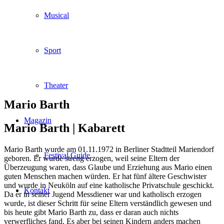
Musical
Sport
Theater
Mario Barth
Magazin
Mario Barth |
Kabarett
Mario Barth wurde am 01.11.1972 in Berliner Stadtteil Mariendorf
Festival Guide
geboren. Er wurde streng erzogen, weil seine Eltern der
Überzeugung waren, dass Glaube und Erziehung aus Mario einen
guten Menschen machen würden. Er hat fünf ältere Geschwister
und wurde in Neuköln auf eine katholische Privatschule geschickt.
Kontakt
Da er in seiner Jugend Messdiener war und katholisch erzogen
wurde, ist dieser Schritt für seine Eltern verständlich gewesen und
bis heute gibt Mario Barth zu, dass er daran auch nichts
verwerfliches fand. Es aber bei seinen Kindern anders machen