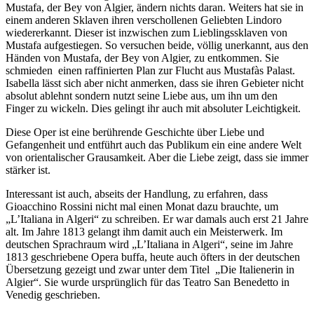
Mustafa, der Bey von Algier, ändern nichts daran. Weiters hat sie in
einem anderen Sklaven ihren verschollenen Geliebten Lindoro
wiedererkannt. Dieser ist inzwischen zum Lieblingssklaven von
Mustafa aufgestiegen. So versuchen beide, völlig unerkannt, aus den
Händen von Mustafa, der Bey von Algier, zu entkommen. Sie
schmieden einen raffinierten Plan zur Flucht aus Mustafàs Palast.
Isabella lässt sich aber nicht anmerken, dass sie ihren Gebieter nicht
absolut ablehnt sondern nutzt seine Liebe aus, um ihn um den
Finger zu wickeln. Dies gelingt ihr auch mit absoluter Leichtigkeit.
Diese Oper ist eine berührende Geschichte über Liebe und
Gefangenheit und entführt auch das Publikum ein eine andere Welt
von orientalischer Grausamkeit. Aber die Liebe zeigt, dass sie immer
stärker ist.
Interessant ist auch, abseits der Handlung, zu erfahren, dass
Gioacchino Rossini nicht mal einen Monat dazu brauchte, um
„L’Italiana in Algeri“ zu schreiben. Er war damals auch erst 21 Jahre
alt. Im Jahre 1813 gelangt ihm damit auch ein Meisterwerk. Im
deutschen Sprachraum wird „L’Italiana in Algeri“, seine im Jahre
1813 geschriebene Opera buffa, heute auch öfters in der deutschen
Übersetzung gezeigt und zwar unter dem Titel „Die Italienerin in
Algier“. Sie wurde ursprünglich für das Teatro San Benedetto in
Venedig geschrieben.