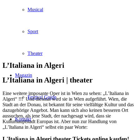
Musical
Sport
Theater
L’Italiana in Algeri
Magazin
L’Italiana in Algeri |
theater
Eine weitere imposante Oper ist in Wien zu sehen: „L’Italiana in
Festival Guide
Algeri“ !!! Und diesmal wird sie in Wien aufgeführt. Wien, die
Stadt an der Donau, ist bekannt für seine vielfältige Kultur und das
dazugehörige Angebot. Man kann sich also keinen besseren Ort
aussuchen, als jene Stadt, der nachgesagt wird, dass sie
Kontakt
Kulturhauptstadt Europas ist. Aber nun zur Handlung von
„L’Italiana in Algeri“ selbst ein paar Worte:
L'Italiana in Algeri theater Tickets online kaufen!