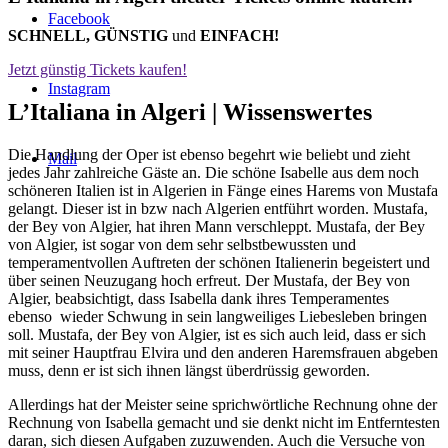
Facebook
SCHNELL, GÜNSTIG
und
EINFACH!
Jetzt günstig Tickets kaufen!
Instagram
L’Italiana in Algeri |
Wissenswertes
Die Handlung der Oper ist ebenso begehrt wie beliebt und zieht
Mail
jedes Jahr zahlreiche Gäste an. Die schöne Isabelle aus dem noch
schöneren Italien ist in Algerien in Fänge eines Harems von Mustafa
gelangt. Dieser ist in bzw nach Algerien entführt worden. Mustafa,
der Bey von Algier, hat ihren Mann verschleppt. Mustafa, der Bey
von Algier, ist sogar von dem sehr selbstbewussten und
temperamentvollen Auftreten der schönen Italienerin begeistert und
über seinen Neuzugang hoch erfreut. Der Mustafa, der Bey von
Algier, beabsichtigt, dass Isabella dank ihres Temperamentes
ebenso wieder Schwung in sein langweiliges Liebesleben bringen
soll. Mustafa, der Bey von Algier, ist es sich auch leid, dass er sich
mit seiner Hauptfrau Elvira und den anderen Haremsfrauen abgeben
muss, denn er ist sich ihnen längst überdrüssig geworden.
Allerdings hat der Meister seine sprichwörtliche Rechnung ohne der
Rechnung von Isabella gemacht und sie denkt nicht im Entferntesten
daran, sich diesen Aufgaben zuzuwenden. Auch die Versuche von