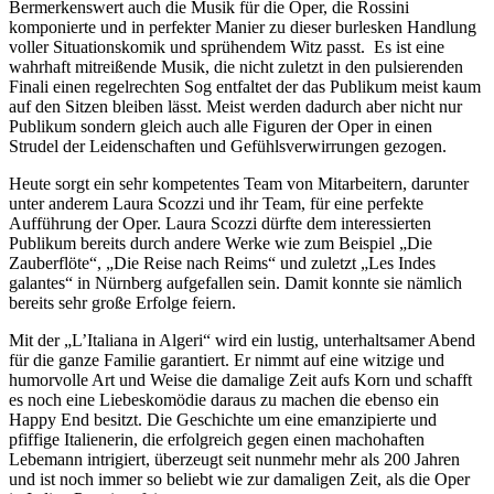
Bermerkenswert auch die Musik für die Oper, die Rossini
komponierte und in perfekter Manier zu dieser burlesken Handlung
voller Situationskomik und sprühendem Witz passt. Es ist eine
wahrhaft mitreißende Musik, die nicht zuletzt in den pulsierenden
Finali einen regelrechten Sog entfaltet der das Publikum meist kaum
auf den Sitzen bleiben lässt. Meist werden dadurch aber nicht nur
Publikum sondern gleich auch alle Figuren der Oper in einen
Strudel der Leidenschaften und Gefühlsverwirrungen gezogen.
Heute sorgt ein sehr kompetentes Team von Mitarbeitern, darunter
unter anderem Laura Scozzi und ihr Team, für eine perfekte
Aufführung der Oper. Laura Scozzi dürfte dem interessierten
Publikum bereits durch andere Werke wie zum Beispiel „Die
Zauberflöte“, „Die Reise nach Reims“ und zuletzt „Les Indes
galantes“ in Nürnberg aufgefallen sein. Damit konnte sie nämlich
bereits sehr große Erfolge feiern.
Mit der „L’Italiana in Algeri“ wird ein lustig, unterhaltsamer Abend
für die ganze Familie garantiert. Er nimmt auf eine witzige und
humorvolle Art und Weise die damalige Zeit aufs Korn und schafft
es noch eine Liebeskomödie daraus zu machen die ebenso ein
Happy End besitzt. Die Geschichte um eine emanzipierte und
pfiffige Italienerin, die erfolgreich gegen einen machohaften
Lebemann intrigiert, überzeugt seit nunmehr mehr als 200 Jahren
und ist noch immer so beliebt wie zur damaligen Zeit, als die Oper