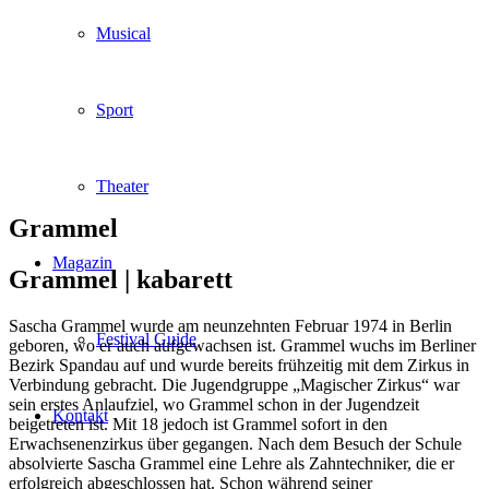
Musical
Sport
Theater
Grammel
Magazin
Grammel |
kabarett
Sascha Grammel wurde am neunzehnten Februar 1974 in Berlin
Festival Guide
geboren, wo er auch aufgewachsen ist. Grammel wuchs im Berliner
Bezirk Spandau auf und wurde bereits frühzeitig mit dem Zirkus in
Verbindung gebracht. Die Jugendgruppe „Magischer Zirkus“ war
sein erstes Anlaufziel, wo Grammel schon in der Jugendzeit
Kontakt
beigetreten ist. Mit 18 jedoch ist Grammel sofort in den
Erwachsenenzirkus über gegangen. Nach dem Besuch der Schule
absolvierte Sascha Grammel eine Lehre als Zahntechniker, die er
erfolgreich abgeschlossen hat. Schon während seiner