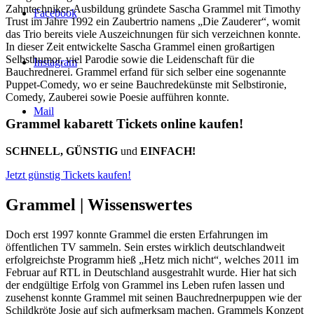
Zahntechniker-Ausbildung gründete Sascha Grammel mit Timothy
Facebook
Trust im Jahre 1992 ein Zaubertrio namens „Die Zauderer“, womit
das Trio bereits viele Auszeichnungen für sich verzeichnen konnte.
In dieser Zeit entwickelte Sascha Grammel einen großartigen
Selbsthumor, viel Parodie sowie die Leidenschaft für die
Instagram
Bauchrednerei. Grammel erfand für sich selber eine sogenannte
Puppet-Comedy, wo er seine Bauchredekünste mit Selbstironie,
Comedy, Zauberei sowie Poesie aufführen konnte.
Mail
Grammel kabarett Tickets online kaufen!
SCHNELL, GÜNSTIG
und
EINFACH!
Jetzt günstig Tickets kaufen!
Grammel |
Wissenswertes
Doch erst 1997 konnte Grammel die ersten Erfahrungen im
öffentlichen TV sammeln. Sein erstes wirklich deutschlandweit
erfolgreichste Programm hieß „Hetz mich nicht“, welches 2011 im
Februar auf RTL in Deutschland ausgestrahlt wurde. Hier hat sich
der endgültige Erfolg von Grammel ins Leben rufen lassen und
zusehenst konnte Grammel mit seinen Bauchrednerpuppen wie der
Schildkröte Josie auf sich aufmerksam machen. Grammels Konzept