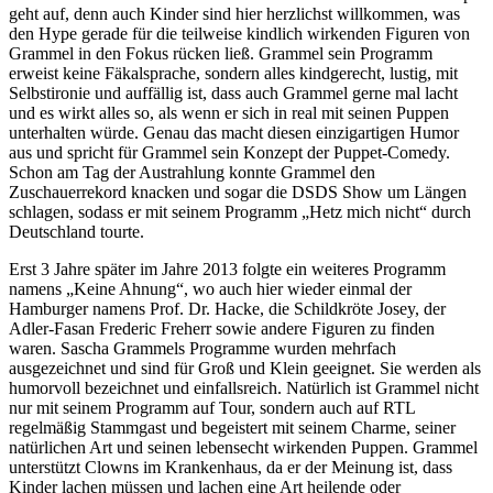
geht auf, denn auch Kinder sind hier herzlichst willkommen, was
den Hype gerade für die teilweise kindlich wirkenden Figuren von
Grammel in den Fokus rücken ließ. Grammel sein Programm
erweist keine Fäkalsprache, sondern alles kindgerecht, lustig, mit
Selbstironie und auffällig ist, dass auch Grammel gerne mal lacht
und es wirkt alles so, als wenn er sich in real mit seinen Puppen
unterhalten würde. Genau das macht diesen einzigartigen Humor
aus und spricht für Grammel sein Konzept der Puppet-Comedy.
Schon am Tag der Austrahlung konnte Grammel den
Zuschauerrekord knacken und sogar die DSDS Show um Längen
schlagen, sodass er mit seinem Programm „Hetz mich nicht“ durch
Deutschland tourte.
Erst 3 Jahre später im Jahre 2013 folgte ein weiteres Programm
namens „Keine Ahnung“, wo auch hier wieder einmal der
Hamburger namens Prof. Dr. Hacke, die Schildkröte Josey, der
Adler-Fasan Frederic Freherr sowie andere Figuren zu finden
waren. Sascha Grammels Programme wurden mehrfach
ausgezeichnet und sind für Groß und Klein geeignet. Sie werden als
humorvoll bezeichnet und einfallsreich. Natürlich ist Grammel nicht
nur mit seinem Programm auf Tour, sondern auch auf RTL
regelmäßig Stammgast und begeistert mit seinem Charme, seiner
natürlichen Art und seinen lebensecht wirkenden Puppen. Grammel
unterstützt Clowns im Krankenhaus, da er der Meinung ist, dass
Kinder lachen müssen und lachen eine Art heilende oder