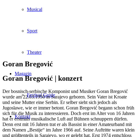
Musical
Sport
Theater
Goran Bregović
Magazin
Goran Bregović |
konzert
Der bosnisch-serbische Komponist und Musiker Goran Bregović
Festival Guide
wurde am 22.03.1950 in Sarajevo geboren. Sein Vater ist Kroate
und seine Mutter eine Serbin. Er selber sieht sich jedoch als
Jugoslawe, wie er immer betont. Goran Bregović begann schon früh
sich für die Musik zu interessieren. Doch erst im Alter von 16 Jahren
Kontakt
hat er erstmals musikalische Luft auf Bühnen schnuppern dürfen.
Denn erst mit 16 Jahren trat er als Bassist in einer Amateurband mit
dem Namen „Bestije“ im Jahre 1966 auf. Seine Auftritte waren klein
und größtenteils in Sarajevo, wo er gelebt hat. Erst 1974 entschloss