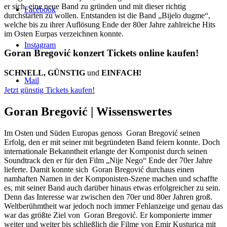
er sich, eine neue Band zu gründen und mit dieser richtig
Facebook
durchstarten zu wollen. Entstanden ist die Band „Bijelo dugme“,
welche bis zu ihrer Auflösung Ende der 80er Jahre zahlreiche Hits
im Osten Eurpas verzeichnen konnte.
Instagram
Goran Bregović konzert Tickets online kaufen!
SCHNELL, GÜNSTIG
und
EINFACH!
Mail
Jetzt günstig Tickets kaufen!
Goran Bregović |
Wissenswertes
Im Osten und Süden Europas genoss Goran Bregović seinen
Erfolg, den er mit seiner mit begründeten Band feiern konnte. Doch
internationale Bekanntheit erlangte der Komponist durch seinen
Soundtrack den er für den Film „Nije Nego“ Ende der 70er Jahre
lieferte. Damit konnte sich Goran Bregović durchaus einen
namhaften Namen in der Komponisten-Szene machen und schaffte
es, mit seiner Band auch darüber hinaus etwas erfolgreicher zu sein.
Denn das Interesse war zwischen den 70er und 80er Jahren groß.
Weltberühmtheit war jedoch noch immer Fehlanzeige und genau das
war das größte Ziel von Goran Bregović. Er komponierte immer
weiter und weiter bis schließlich die Filme von Emir Kusturica mit