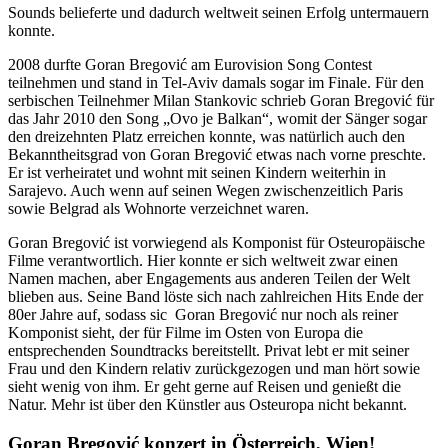
Sounds belieferte und dadurch weltweit seinen Erfolg untermauern
konnte.
2008 durfte Goran Bregović am Eurovision Song Contest
teilnehmen und stand in Tel-Aviv damals sogar im Finale. Für den
serbischen Teilnehmer Milan Stankovic schrieb Goran Bregović für
das Jahr 2010 den Song „Ovo je Balkan“, womit der Sänger sogar
den dreizehnten Platz erreichen konnte, was natürlich auch den
Bekanntheitsgrad von Goran Bregović etwas nach vorne preschte.
Er ist verheiratet und wohnt mit seinen Kindern weiterhin in
Sarajevo. Auch wenn auf seinen Wegen zwischenzeitlich Paris
sowie Belgrad als Wohnorte verzeichnet waren.
Goran Bregović ist vorwiegend als Komponist für Osteuropäische
Filme verantwortlich. Hier konnte er sich weltweit zwar einen
Namen machen, aber Engagements aus anderen Teilen der Welt
blieben aus. Seine Band löste sich nach zahlreichen Hits Ende der
80er Jahre auf, sodass sic Goran Bregović nur noch als reiner
Komponist sieht, der für Filme im Osten von Europa die
entsprechenden Soundtracks bereitstellt. Privat lebt er mit seiner
Frau und den Kindern relativ zurückgezogen und man hört sowie
sieht wenig von ihm. Er geht gerne auf Reisen und genießt die
Natur. Mehr ist über den Künstler aus Osteuropa nicht bekannt.
Goran Bregović konzert in Österreich, Wien!