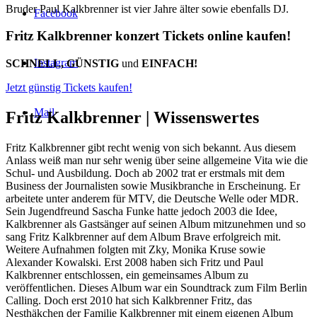
Bruder Paul Kalkbrenner ist vier Jahre älter sowie ebenfalls DJ.
Facebook
Fritz Kalkbrenner konzert Tickets online kaufen!
Instagram
SCHNELL, GÜNSTIG
und
EINFACH!
Jetzt günstig Tickets kaufen!
Mail
Fritz Kalkbrenner |
Wissenswertes
Fritz Kalkbrenner gibt recht wenig von sich bekannt. Aus diesem
Anlass weiß man nur sehr wenig über seine allgemeine Vita wie die
Schul- und Ausbildung. Doch ab 2002 trat er erstmals mit dem
Business der Journalisten sowie Musikbranche in Erscheinung. Er
arbeitete unter anderem für MTV, die Deutsche Welle oder MDR.
Sein Jugendfreund Sascha Funke hatte jedoch 2003 die Idee,
Kalkbrenner als Gastsänger auf seinen Album mitzunehmen und so
sang Fritz Kalkbrenner auf dem Album Brave erfolgreich mit.
Weitere Aufnahmen folgten mit Zky, Monika Kruse sowie
Alexander Kowalski. Erst 2008 haben sich Fritz und Paul
Kalkbrenner entschlossen, ein gemeinsames Album zu
veröffentlichen. Dieses Album war ein Soundtrack zum Film Berlin
Calling. Doch erst 2010 hat sich Kalkbrenner Fritz, das
Nesthäkchen der Familie Kalkbrenner mit einem eigenen Album