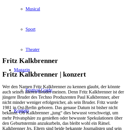
Musical
Sport
Theater
Fritz Kalkbrenner
Magazin
Fritz Kalkbrenner |
konzert
Wer den Namen Fritz Kalkbrenner zu kennen glaubt, der könnte
Festival Guide
auch seinen älteren Bruder meinen. Denn Fritz Kalkbrenner ist der
jüngere Bruder des Techno Produzenten Paul Kalkbrenner, aber
nicht minder weniger erfolgreicher, als sein Bruder. Fritz wurde
1981 in Ost-Berlin geboren. Das genaue Datum ist bisher nicht
Kontakt
bekannt. Ob Kalkbrenner „jung“ dies bewusst verschweigt, um
mehr Privatsphäre zu genießen oder bewusste Spekulationen über
den Geburtstermin anzukurbeln, das bleibt wohl ein Rätsel.
Kalkbrenner Jrs. Eltern sind beide bekannte Journalisten und sein