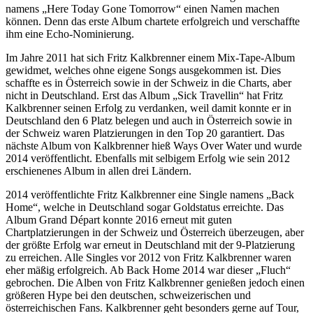
namens „Here Today Gone Tomorrow“ einen Namen machen
können. Denn das erste Album chartete erfolgreich und verschaffte
ihm eine Echo-Nominierung.
Im Jahre 2011 hat sich Fritz Kalkbrenner einem Mix-Tape-Album
gewidmet, welches ohne eigene Songs ausgekommen ist. Dies
schaffte es in Österreich sowie in der Schweiz in die Charts, aber
nicht in Deutschland. Erst das Album „Sick Travellin“ hat Fritz
Kalkbrenner seinen Erfolg zu verdanken, weil damit konnte er in
Deutschland den 6 Platz belegen und auch in Österreich sowie in
der Schweiz waren Platzierungen in den Top 20 garantiert. Das
nächste Album von Kalkbrenner hieß Ways Over Water und wurde
2014 veröffentlicht. Ebenfalls mit selbigem Erfolg wie sein 2012
erschienenes Album in allen drei Ländern.
2014 veröffentlichte Fritz Kalkbrenner eine Single namens „Back
Home“, welche in Deutschland sogar Goldstatus erreichte. Das
Album Grand Départ konnte 2016 erneut mit guten
Chartplatzierungen in der Schweiz und Österreich überzeugen, aber
der größte Erfolg war erneut in Deutschland mit der 9-Platzierung
zu erreichen. Alle Singles vor 2012 von Fritz Kalkbrenner waren
eher mäßig erfolgreich. Ab Back Home 2014 war dieser „Fluch“
gebrochen. Die Alben von Fritz Kalkbrenner genießen jedoch einen
größeren Hype bei den deutschen, schweizerischen und
österreichischen Fans. Kalkbrenner geht besonders gerne auf Tour,