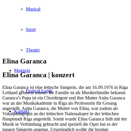
Musical
Sport
Theater
Elina Garanca
Magazin
Elina Garanca |
konzert
Elina Garanca ist eine lettische Sängerin, die am 16.09.1976 in Riga
Festival Guide
Lettland geboren wurde. Ihr Familie ist als Musikerfamilie bekannt.
Garanca’s Papa ist ein Chordirigent und ihre Mutter Anita Garanca
war an der Musikakademie in Riga als Professorin für Gesang
angestellt. Anita Garanca, die Mutter von Elina, war zudem als
Kontakt
Vokalpädagogin an der lettischen Nationaloper in der lettischen
Hauptstadt Riga angestellt. Somit wurde Elina Garanca früh mit der
Musik in Verbindung gebracht und speziell die Oper hat es der
jungen Sängerin angetan. Ursprünglich wollte die heutige