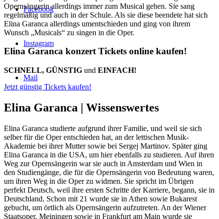
Opernsängerin allerdings immer zum Musical gehen. Sie sang
Facebook
regelmäßig und auch in der Schule. Als sie diese beendete hat sich
Elina Garanca allerdings umentschieden und ging von ihrem
Wunsch „Musicals“ zu singen in die Oper.
Instagram
Elina Garanca konzert Tickets online kaufen!
SCHNELL, GÜNSTIG
und
EINFACH!
Mail
Jetzt günstig Tickets kaufen!
Elina Garanca |
Wissenswertes
Elina Garanca studierte aufgrund ihrer Familie, und weil sie sich
selber für die Oper entschieden hat, an der lettischen Musik-
Akademie bei ihrer Mutter sowie bei Sergej Martinov. Später ging
Elina Garanca in die USA, um hier ebenfalls zu studieren. Auf ihren
Weg zur Opernsängerin war sie auch in Amsterdam und Wien in
den Studiengänge, die für die Opernsängerin von Bedeutung waren,
um ihren Weg in die Oper zu widmen. Sie spricht im Übrigen
perfekt Deutsch, weil ihre ersten Schritte der Karriere, begann, sie in
Deutschland. Schon mit 21 wurde sie in Athen sowie Bukarest
gebucht, um örtlich als Opernsängerin aufzutreten. An der Wiener
Staatsoper, Meiningen sowie in Frankfurt am Main wurde sie