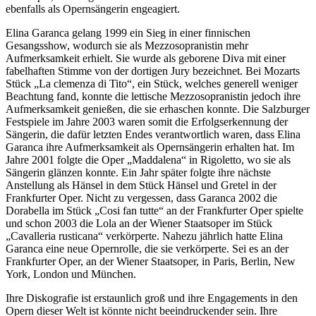
ebenfalls als Opernsängerin engeagiert.
Elina Garanca gelang 1999 ein Sieg in einer finnischen
Gesangsshow, wodurch sie als Mezzosopranistin mehr
Aufmerksamkeit erhielt. Sie wurde als geborene Diva mit einer
fabelhaften Stimme von der dortigen Jury bezeichnet. Bei Mozarts
Stück „La clemenza di Tito“, ein Stück, welches generell weniger
Beachtung fand, konnte die lettische Mezzosopranistin jedoch ihre
Aufmerksamkeit genießen, die sie erhaschen konnte. Die Salzburger
Festspiele im Jahre 2003 waren somit die Erfolgserkennung der
Sängerin, die dafür letzten Endes verantwortlich waren, dass Elina
Garanca ihre Aufmerksamkeit als Opernsängerin erhalten hat. Im
Jahre 2001 folgte die Oper „Maddalena“ in Rigoletto, wo sie als
Sängerin glänzen konnte. Ein Jahr später folgte ihre nächste
Anstellung als Hänsel in dem Stück Hänsel und Gretel in der
Frankfurter Oper. Nicht zu vergessen, dass Garanca 2002 die
Dorabella im Stück „Cosi fan tutte“ an der Frankfurter Oper spielte
und schon 2003 die Lola an der Wiener Staatsoper im Stück
„Cavalleria rusticana“ verkörperte. Nahezu jährlich hatte Elina
Garanca eine neue Opernrolle, die sie verkörperte. Sei es an der
Frankfurter Oper, an der Wiener Staatsoper, in Paris, Berlin, New
York, London und München.
Ihre Diskografie ist erstaunlich groß und ihre Engagements in den
Opern dieser Welt ist könnte nicht beeindruckender sein. Ihre