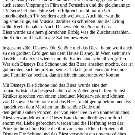
auch seinen Ursprung in Film und Fernsehen und die gleichnamige
TV Serie lief über Jahre sehr erfolgreich nicht nur im US
amerikanischen TV sondern auch weltweit. Auch hier war die
logische Folge, ein Musical darüber zu schreiben und der Erfolg
sollte Recht behalten. Auch Disneys Die Schöne und das
Biest wurde zu einem glorreichen Erfolg was die Zuschauerzahlen,
die Kritien und letztlich alle Zahlen beweisen.
Insgesamt zählt Disneys Die Schöne und das Biest heute wohl auch
zu den größten Erfolgen aus dem Hause Disney. In Wien sieht man
das Musical derzeit wieder und die Karten sind schnell vergriffen.
Wer sich Disneys Die Schöne und das Biest ansehen möchte, der ist
gut beraten, sich beim Kauf seines Tickets (und jenes für Freunde
und Familie) zu beeilen, damit nicht ein anderer zuvor kommt.
Mit Disneys Die Schöne und das Biest wurde eine der
romantischsten Liebesgeschichten aller Zeiten geschaffen. Selbst
Kritiker sprechen von einem absoluten Meisterwerk und können
von Disneys Die Schöne und das Biest nicht genug bekommen. Es
handelt von dem Märchen um die schöne Belle und
den gefühlskalten Prinzen, der von einer Fee in ein unansehnliches
Biest verwandelt wurde. Dieser Bann kann allerdings nur durch
enorm viel Liebe gebrochen werden und die Hoffnung setzt der
Prinz in die schöne Belle die ihm von seinen Fluch befreien soll.
Disneys Die Schöne und das Biest verspricht ein unvergessliches