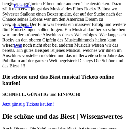
bereits aus berühmten Filmen oder anderen Theaterstücken. Dazu
Facebook
zählt man etwa jüngst das Musical des Films Rocky Balboa wo
Sylvester Stallone einen Boxer spielte, der auf der Suche nach der
Chance seines Lebens war um den American Dream zu
verwirklichen. Der Film war bereits ein massiver Erfolg und weitere
Instagram
fünf Fortsetzungen sollten folgen. Ein Musical darüber zu schreiben
war nur der krönende Abschluss dieses Welterfolges. Wie lange sich
Rocky an den oberen Gipfeln des Musicalhimmels halten kann
wissen wir noch nicht aber bei anderen Musicals wissen wir das
Mail
bereits. Ein gutes Beispiel ist jenes Musical, welches wir ihnen im
Anschluss vorstellen möchten und das mittlerweile schon Jahre das
Publikum auf der ganzen Welt begeistert: Disneys Die Schöne und
das Biest !!!
Die schöne und das Biest musical Tickets online
kaufen!
SCHNELL, GÜNSTIG
und
EINFACH!
Jetzt günstig Tickets kaufen!
Die schöne und das Biest |
Wissenswertes
Auch Disneys Die Schöne und das Biest hat streng genommen