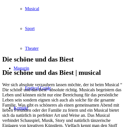
Musical
Sport
Theater
Die schöne und das Biest
Magazin
Die schöne und das Biest |
musical
Wer sich absolute verzaubern lassen möchte, der ist beim Musical “
Festival Guide
Die schöne und das Best” absolute richtig. Musicals begeistern das
Leben und können nicht nur eine Bereichung für das persönliche
Leben sein sondern eignen sich auch als solche für die gesamte
Familie. Was gibt es schöneres als einen gemeinsamen Abend mit
Kontakt
lieben Freunden oder der Familie zu feiern und ein Musical bietet
sich da natürlich in perfekter Art und Weise an. Das Musical
verbindet Schauspiel, Musik, Story und natürlich tänzerische
Einlagen von kreativen Künstlern. Vielfach kennt man den Stoff