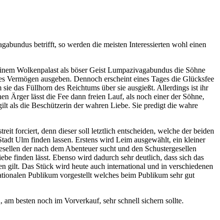
gabundus betrifft, so werden die meisten Interessierten wohl einen
 seinem Wolkenpalast als böser Geist Lumpazivagabundus die Söhne
ganzes Vermögen ausgeben. Dennoch erscheint eines Tages die Glücksfee
sie das Füllhorn des Reichtums über sie ausgießt. Allerdings ist ihr
n Ärger lässt die Fee dann freien Lauf, als noch einer der Söhne,
ilt als die Beschützerin der wahren Liebe. Sie predigt die wahre
eit forciert, denn dieser soll letztlich entscheiden, welche der beiden
adt Ulm finden lassen. Erstens wird Leim ausgewählt, ein kleiner
esellen der nach dem Abenteuer sucht und den Schustergesellen
be finden lässt. Ebenso wird dadurch sehr deutlich, dass sich das
en gilt. Das Stück wird heute auch international und in verschiedenen
tionalen Publikum vorgestellt welches beim Publikum sehr gut
 am besten noch im Vorverkauf, sehr schnell sichern sollte.