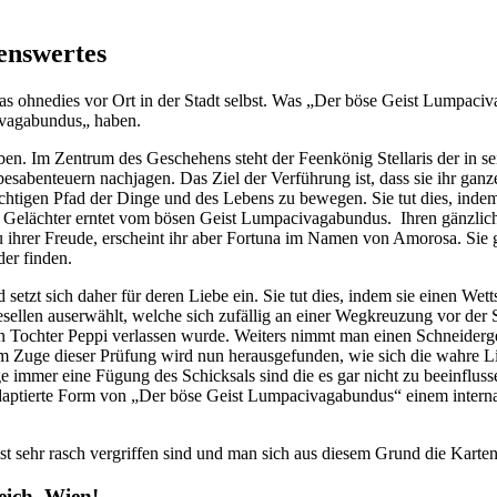
enswertes
as ohnedies vor Ort in der Stadt selbst. Was „Der böse Geist Lumpaciva
ivagabundus„ haben.
ben. Im Zentrum des Geschehens steht der Feenkönig Stellaris der in
Liebesabenteuern nachjagen. Das Ziel der Verführung ist, dass sie ihr 
ichtigen Pfad der Dinge und des Lebens zu bewegen. Sie tut dies, indem 
ur Gelächter erntet vom bösen Geist Lumpacivagabundus. Ihren gänzliche
 zu ihrer Freude, erscheint ihr aber Fortuna im Namen von Amorosa. Sie g
der finden.
zt sich daher für deren Liebe ein. Sie tut dies, indem sie einen Wettstr
len auserwählt, welche sich zufällig an einer Wegkreuzung vor der St
n Tochter Peppi verlassen wurde. Weiters nimmt man einen Schneiderg
 Im Zuge dieser Prüfung wird nun herausgefunden, wie sich die wahre Lie
e immer eine Fügung des Schicksals sind die es gar nicht zu beeinfluss
daptierte Form von „Der böse Geist Lumpacivagabundus“ einem interna
 sehr rasch vergriffen sind und man sich aus diesem Grund die Karten,
eich, Wien!