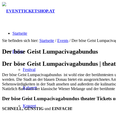
Startseite
Sie befinden sich hier:
Startseite
/
Events
/
Der böse Geist Lumpaciv
Der böse Geist Lumpacivagabundus
Events
Der böse Geist Lumpacivagabundus |
theat
Festival
Der böse Geist Lumpacivagabundus ist wohl eine der berühmtesten u
werden. Die Stadt an der blauen Donau bietet ein ausgezeichnetes 
Sehenswürdigkeiten in der Stadt ansehen und außerdem die kulinarisch
Kabarett
Natürlich darf auch der klassische Wiener Melange und der berühmte 
Der böse Geist Lumpacivagabundus theater Tickets o
Konzert
SCHNELL, GÜNSTIG
und
EINFACH!