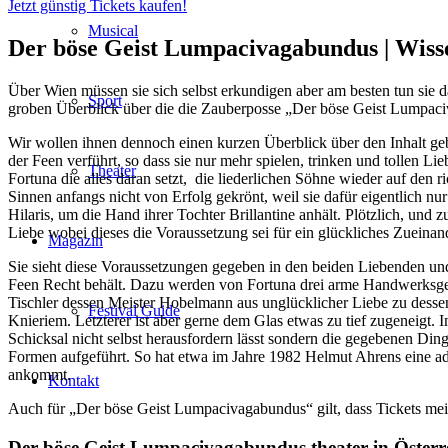
Jetzt günstig Tickets kaufen!
Musical
Der böse Geist Lumpacivagabundus |
Wiss
Über Wien müssen sie sich selbst erkundigen aber am besten tun sie d
Sport
groben Überblick über die die Zauberposse „Der böse Geist Lumpac
Wir wollen ihnen dennoch einen kurzen Überblick über den Inhalt ge
der Feen verführt, so dass sie nur mehr spielen, trinken und tollen 
Theater
Fortuna die alles daran setzt, die liederlichen Söhne wieder auf den r
Sinnen anfangs nicht von Erfolg gekrönt, weil sie dafür eigentlich n
Hilaris, um die Hand ihrer Tochter Brillantine anhält. Plötzlich, und
Liebe wobei dieses die Voraussetzung sei für ein glückliches Zueinan
Magazin
Sie sieht diese Voraussetzungen gegeben in den beiden Liebenden und set
Feen Recht behält. Dazu werden von Fortuna drei arme Handwerksgesel
Tischler dessen Meister Hobelmann aus unglücklicher Liebe zu desse
Festival Guide
Knieriem. Letzterer ist aber gerne dem Glas etwas zu tief zugeneigt.
Schicksal nicht selbst herausfordern lässt sondern die gegebenen Ding
Formen aufgeführt. So hat etwa im Jahre 1982 Helmut Ahrens eine a
ankommt.
Kontakt
Auch für „Der böse Geist Lumpacivagabundus“ gilt, dass Tickets meist
Der böse Geist Lumpacivagabundus theater in Österr