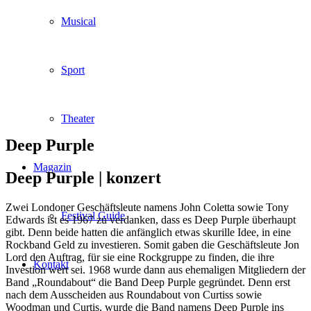
Musical
Sport
Theater
Deep Purple
Magazin
Deep Purple |
konzert
Zwei Londoner Geschäftsleute namens John Coletta sowie Tony
Festival Guide
Edwards ist es 1967 zu verdanken, dass es Deep Purple überhaupt
gibt. Denn beide hatten die anfänglich etwas skurille Idee, in eine
Rockband Geld zu investieren. Somit gaben die Geschäftsleute Jon
Lord den Auftrag, für sie eine Rockgruppe zu finden, die ihre
Kontakt
Investion wert sei. 1968 wurde dann aus ehemaligen Mitgliedern der
Band „Roundabout“ die Band Deep Purple gegründet. Denn erst
nach dem Ausscheiden aus Roundabout von Curtiss sowie
Woodman und Curtis, wurde die Band namens Deep Purple ins