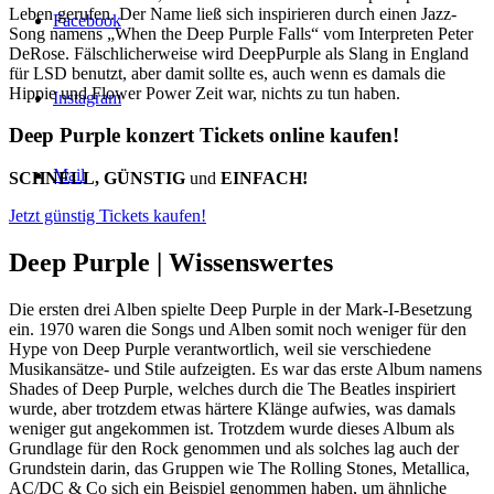
Leben gerufen. Der Name ließ sich inspirieren durch einen Jazz-
Facebook
Song namens „When the Deep Purple Falls“ vom Interpreten Peter
DeRose. Fälschlicherweise wird DeepPurple als Slang in England
für LSD benutzt, aber damit sollte es, auch wenn es damals die
Hippie und Flower Power Zeit war, nichts zu tun haben.
Instagram
Deep Purple konzert Tickets online kaufen!
Mail
SCHNELL, GÜNSTIG
und
EINFACH!
Jetzt günstig Tickets kaufen!
Deep Purple |
Wissenswertes
Die ersten drei Alben spielte Deep Purple in der Mark-I-Besetzung
ein. 1970 waren die Songs und Alben somit noch weniger für den
Hype von Deep Purple verantwortlich, weil sie verschiedene
Musikansätze- und Stile aufzeigten. Es war das erste Album namens
Shades of Deep Purple, welches durch die The Beatles inspiriert
wurde, aber trotzdem etwas härtere Klänge aufwies, was damals
weniger gut angekommen ist. Trotzdem wurde dieses Album als
Grundlage für den Rock genommen und als solches lag auch der
Grundstein darin, das Gruppen wie The Rolling Stones, Metallica,
AC/DC & Co sich ein Beispiel genommen haben, um ähnliche