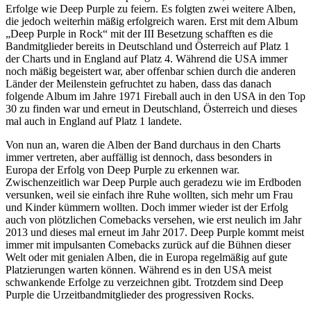
Erfolge wie Deep Purple zu feiern. Es folgten zwei weitere Alben,
die jedoch weiterhin mäßig erfolgreich waren. Erst mit dem Album
„Deep Purple in Rock“ mit der III Besetzung schafften es die
Bandmitglieder bereits in Deutschland und Österreich auf Platz 1
der Charts und in England auf Platz 4. Während die USA immer
noch mäßig begeistert war, aber offenbar schien durch die anderen
Länder der Meilenstein gefruchtet zu haben, dass das danach
folgende Album im Jahre 1971 Fireball auch in den USA in den Top
30 zu finden war und erneut in Deutschland, Österreich und dieses
mal auch in England auf Platz 1 landete.
Von nun an, waren die Alben der Band durchaus in den Charts
immer vertreten, aber auffällig ist dennoch, dass besonders in
Europa der Erfolg von Deep Purple zu erkennen war.
Zwischenzeitlich war Deep Purple auch geradezu wie im Erdboden
versunken, weil sie einfach ihre Ruhe wollten, sich mehr um Frau
und Kinder kümmern wollten. Doch immer wieder ist der Erfolg
auch von plötzlichen Comebacks versehen, wie erst neulich im Jahr
2013 und dieses mal erneut im Jahr 2017. Deep Purple kommt meist
immer mit impulsanten Comebacks zurück auf die Bühnen dieser
Welt oder mit genialen Alben, die in Europa regelmäßig auf gute
Platzierungen warten können. Während es in den USA meist
schwankende Erfolge zu verzeichnen gibt. Trotzdem sind Deep
Purple die Urzeitbandmitglieder des progressiven Rocks.