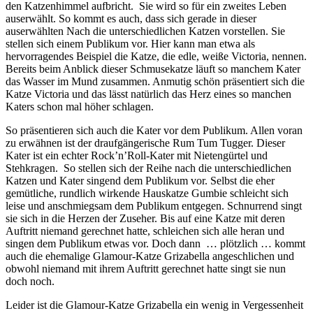
den Katzenhimmel aufbricht. Sie wird so für ein zweites Leben
auserwählt. So kommt es auch, dass sich gerade in dieser
auserwählten Nach die unterschiedlichen Katzen vorstellen. Sie
stellen sich einem Publikum vor. Hier kann man etwa als
hervorragendes Beispiel die Katze, die edle, weiße Victoria, nennen.
Bereits beim Anblick dieser Schmusekatze läuft so manchem Kater
das Wasser im Mund zusammen. Anmutig schön präsentiert sich die
Katze Victoria und das lässt natürlich das Herz eines so manchen
Katers schon mal höher schlagen.
So präsentieren sich auch die Kater vor dem Publikum. Allen voran
zu erwähnen ist der draufgängerische Rum Tum Tugger. Dieser
Kater ist ein echter Rock’n’Roll-Kater mit Nietengürtel und
Stehkragen. So stellen sich der Reihe nach die unterschiedlichen
Katzen und Kater singend dem Publikum vor. Selbst die eher
gemütliche, rundlich wirkende Hauskatze Gumbie schleicht sich
leise und anschmiegsam dem Publikum entgegen. Schnurrend singt
sie sich in die Herzen der Zuseher. Bis auf eine Katze mit deren
Auftritt niemand gerechnet hatte, schleichen sich alle heran und
singen dem Publikum etwas vor. Doch dann … plötzlich … kommt
auch die ehemalige Glamour-Katze Grizabella angeschlichen und
obwohl niemand mit ihrem Auftritt gerechnet hatte singt sie nun
doch noch.
Leider ist die Glamour-Katze Grizabella ein wenig in Vergessenheit