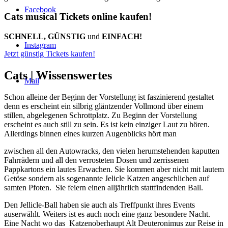
Facebook
Cats musical Tickets online kaufen!
SCHNELL, GÜNSTIG
und
EINFACH!
Instagram
Jetzt günstig Tickets kaufen!
Cats |
Wissenswertes
Mail
Schon alleine der Beginn der Vorstellung ist faszinierend gestaltet
denn es erscheint ein silbrig gläntzender Vollmond über einem
stillen, abgelegenen Schrottplatz. Zu Beginn der Vorstellung
erscheint es auch still zu sein. Es ist kein einziger Laut zu hören.
Allerdings binnen eines kurzen Augenblicks hört man
zwischen all den Autowracks, den vielen herumstehenden kaputten
Fahrrädern und all den verrosteten Dosen und zerrissenen
Pappkartons ein lautes Erwachen. Sie kommen aber nicht mit lautem
Getöse sondern als sogenannte Jelicle Katzen angeschlichen auf
samten Pfoten. Sie feiern einen alljährlich stattfindenden Ball.
Den Jellicle-Ball haben sie auch als Treffpunkt ihres Events
auserwählt. Weiters ist es auch noch eine ganz besondere Nacht.
Eine Nacht wo das Katzenoberhaupt Alt Deuteronimus zur Reise in