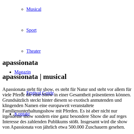
Musical
Sport
Theater
apassionata
Magazin
apassionata |
musical
Apassionata steht für show, es steht für Natur und steht vor allem für
Festival Guide
viele Pferde die eine Show in einer Gesamtheit präsentieren können.
Grundsätzlich steckt hinter diesem so exotisch anmutenden und
klingenden Namen eine europaweit veranstaltete
Familienunterhaltungsshow mit Pferden. Es ist aber nicht nur
Kontakt
irgendeine show sondern eine ganz besondere Show die auf reges
Interesse des zahlenden Publikums stößt. Insgesamt wird die show
von Apassionata von jährlich etwa 500.000 Zuschauern gesehen.