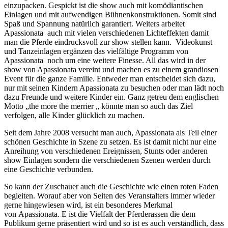
einzupacken. Gespickt ist die show auch mit komödiantischen
Einlagen und mit aufwendigen Bühnenkonstruktionen. Somit sind
Spaß und Spannung natürlich garantiert. Weiters arbeitet
Apassionata auch mit vielen verschiedenen Lichteffekten damit
man die Pferde eindrucksvoll zur show stellen kann. Videokunst
und Tanzeinlagen ergänzen das vielfältige Programm von
Apassionata noch um eine weitere Finesse. All das wird in der
show von Apassionata vereint und machen es zu einem grandiosen
Event für die ganze Familie. Entweder man entscheidet sich dazu,
nur mit seinen Kindern Apassionata zu besuchen oder man lädt noch
dazu Freunde und weitere Kinder ein. Ganz getreu dem englischen
Motto „the more the merrier „ könnte man so auch das Ziel
verfolgen, alle Kinder glücklich zu machen.
Seit dem Jahre 2008 versucht man auch, Apassionata als Teil einer
schönen Geschichte in Szene zu setzen. Es ist damit nicht nur eine
Anreihung von verschiedenen Ereignissen, Stunts oder anderen
show Einlagen sondern die verschiedenen Szenen werden durch
eine Geschichte verbunden.
So kann der Zuschauer auch die Geschichte wie einen roten Faden
begleiten. Worauf aber von Seiten des Veranstalters immer wieder
gerne hingewiesen wird, ist ein besonderes Merkmal
von Apassionata. E ist die Vielfalt der Pferderassen die dem
Publikum gerne präsentiert wird und so ist es auch verständlich, dass