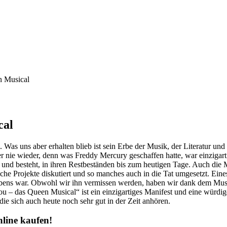
n Musical
cal
Was uns aber erhalten blieb ist sein Erbe der Musik, der Literatur und
r nie wieder, denn was Freddy Mercury geschaffen hatte, war einzigart
nd besteht, in ihren Restbeständen bis zum heutigen Tage. Auch die M
e Projekte diskutiert und so manches auch in die Tat umgesetzt. Eines
bens war. Obwohl wir ihn vermissen werden, haben wir dank dem Music
u – das Queen Musical“ ist ein einzigartiges Manifest und eine wür
ie sich auch heute noch sehr gut in der Zeit anhören.
line kaufen!