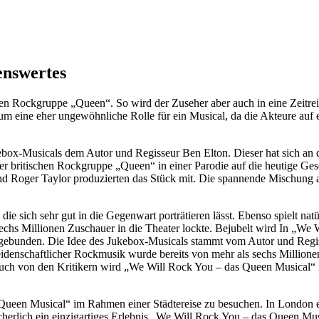
enswertes
en Rockgruppe „Queen“. So wird der Zuseher aber auch in eine Zeitreise 
g um eine eher ungewöhnliche Rolle für ein Musical, da die Akteure auf
kebox-Musicals dem Autor und Regisseur Ben Elton. Dieser hat sich an
 britischen Rockgruppe „Queen“ in einer Parodie auf die heutige Gese
 Roger Taylor produzierten das Stück mit. Die spannende Mischung au
ie sich sehr gut in die Gegenwart porträtieren lässt. Ebenso spielt n
 sechs Millionen Zuschauer in die Theater lockte. Bejubelt wird In „
 eingebunden. Die Idee des Jukebox-Musicals stammt vom Autor und Reg
idenschaftlicher Rockmusik wurde bereits von mehr als sechs Millionen
ch von den Kritikern wird „We Will Rock You – das Queen Musical“ i
 Queen Musical“ im Rahmen einer Städtereise zu besuchen. In London 
 sicherlich ein einzigartiges Erlebnis „We Will Rock You – das Queen