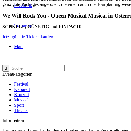
ganz gute Packages angeboten, die einem auch die Tourplanung wesent
Facebook
We Will Rock You - Queen Musical Musical in Österre
Instagram
SCHNELL, GÜNSTIG
und
EINFACH!
Jetzt günstig Tickets kaufen!
Mail
Eventkategorien
Festival
Kabarett
Konzert
Musical
Sport
Theater
Information
Um immer auf dem Laufenden zu bleiben und keine Veranstaltungen z