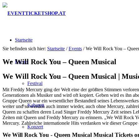
Startseite
Sie befinden sich hier:
Startseite
/
Events
/
We Will Rock You – Quee
We Will Rock You – Queen Musical
Events
We Will Rock You – Queen Musical |
Musi
Festival
Mit Freddy Mercury ging der Welt eine der größten Stimmen verloren. 
Generationen als Musiker und wird oft kopiert. Geben wird es ihn abe
Gruppe Queen war ein wesentlicher Bestandteil seines Lebenswerkes u
Kabarett
weiter und so werden auch immer wieder, auch ohne Mercury, zahlreich
Queen zu schaffen deren Lead Singer Freddy Mercury Zeit seines Le
Zeiten mit Queen und Freddy Mercury zu erinnern. „We Will Rock Yo
Mercury. Zahlreiche internationele Hits verdanken wir dieser Gruppe d
Konzert
We Will Rock You - Queen Musical Musical Tickets on