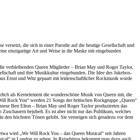
versetzt, die sich in einer Parodie auf die heutige Gesellschaft und
 eine einzigartige Art und Weise in die Maske mit eingebunden
 die verbleibenden Queen Mitglieder – Brian May und Roger Taylor,
llschaft und ihre Musikkultur eingebunden. Die Idee des Jukebox-
s Ernst und Witz gepaart mit leidenschaftlicher Rockmusik wurde
atürlich als Kernelement die wunderschöne Musik von Queen mit, die
We Will Rock You“ werden 21 Songs der britischen Rockgruppe „Queen“
isseur Ben Elton – Brian May und Roger Taylor produzierten das
 Zuschauern bejubelt. Es ist aber nicht nur das Publikum, welches
n den höchsten Tönen gelobt. Sie verneigen sich geradezu vor dem
etwa wird „We Will Rock You – das Queen Musical“ seit Jahren
 Musical“ in London zu sehen. In Reisebüros bekommt man dazu auch