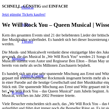
SCHNELL, GÜNSTIG
und
EINFACH!
Musical
Jetzt günstig Tickets kaufen!
We Will Rock You – Queen Musical |
Wiss
Sport
Kern des gesamten Events sind 21 der beliebtesten Lieder der britisch
ihre Musikkultur widerfindet. Es handelt sich bei dieser Inszenierun
Theater
werden.
Die Musik- und Musicalwelt verdankt diese einzigartige Idee des Ju
gewandt, die das Musical In „We Will Rock You“ werden 21 Songs der
Magazin
Musicals stammt vom Autor und Regisseur Ben Elton – Brian May und
bereits von mehr als sechs Millionen Zuschauern bejubelt.
Es handelt sich um eine sehr spannende Mischung aus Ernst und Witz d
Festival Guide
gepaart mit leidenschaftlicher Rockmusik insgesamt bereits mehr als
in einer Parodie auf die heutige Gesellschaft und ihre Musikkultur
Stück mit. Die spannende Mischung aus Ernst und Witz gepaart mit le
bei „We Will Rock You – das Queen Musical“ zum Jubeln beginnt. Au
Kontakt
Musical, welches im Jahr 2002 Premiere feierte.
Viele Besucher entscheiden sich auch, das „We Will Rock You – das
aufgeführt und führt dort immer noch die Bestseller Räng an. Es ist