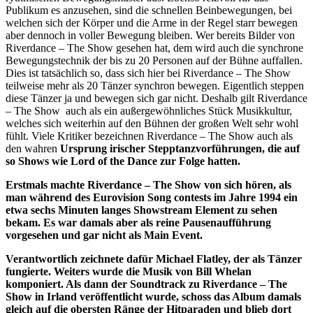
Publikum es anzusehen, sind die schnellen Beinbewegungen, bei
welchen sich der Körper und die Arme in der Regel starr bewegen
aber dennoch in voller Bewegung bleiben. Wer bereits Bilder von
Riverdance – The Show gesehen hat, dem wird auch die synchrone
Bewegungstechnik der bis zu 20 Personen auf der Bühne auffallen.
Dies ist tatsächlich so, dass sich hier bei Riverdance – The Show
teilweise mehr als 20 Tänzer synchron bewegen. Eigentlich steppen
diese Tänzer ja und bewegen sich gar nicht. Deshalb gilt Riverdance
– The Show auch als ein außergewöhnliches Stück Musikkultur,
welches sich weiterhin auf den Bühnen der großen Welt sehr wohl
fühlt. Viele Kritiker bezeichnen Riverdance – The Show auch als
den wahren
Ursprung irischer Stepptanzvorführungen, die auf
so Shows wie Lord of the Dance zur Folge hatten.
Erstmals machte Riverdance – The Show von sich hören, als
man während des Eurovision Song contests im Jahre 1994 ein
etwa sechs Minuten langes Showstream Element zu sehen
bekam. Es war damals aber als reine Pausenaufführung
vorgesehen und gar nicht als Main Event.
Verantwortlich zeichnete dafür Michael Flatley, der als Tänzer
fungierte. Weiters wurde die Musik von Bill Whelan
komponiert. Als dann der Soundtrack zu Riverdance – The
Show in Irland veröffentlicht wurde, schoss das Album damals
gleich auf die obersten Ränge der Hitparaden und blieb dort