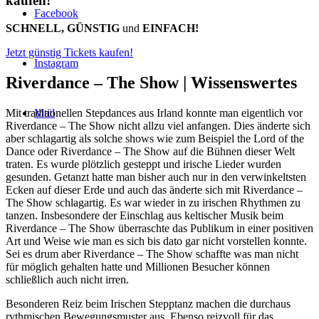
kaufen!
Facebook
SCHNELL, GÜNSTIG
und
EINFACH!
Jetzt günstig Tickets kaufen!
Instagram
Riverdance – The Show |
Wissenswertes
Mit traditionellen Stepdances aus Irland konnte man eigentlich vor
Mail
Riverdance – The Show nicht allzu viel anfangen. Dies änderte sich
aber schlagartig als solche shows wie zum Beispiel the Lord of the
Dance oder Riverdance – The Show auf die Bühnen dieser Welt
traten. Es wurde plötzlich gesteppt und irische Lieder wurden
gesunden. Getanzt hatte man bisher auch nur in den verwinkeltsten
Ecken auf dieser Erde und auch das änderte sich mit Riverdance –
The Show schlagartig. Es war wieder in zu irischen Rhythmen zu
tanzen. Insbesondere der Einschlag aus keltischer Musik beim
Riverdance – The Show überraschte das Publikum in einer positiven
Art und Weise wie man es sich bis dato gar nicht vorstellen konnte.
Sei es drum aber Riverdance – The Show schaffte was man nicht
für möglich gehalten hatte und Millionen Besucher können
schließlich auch nicht irren.
Besonderen Reiz beim Irischen Stepptanz machen die durchaus
rythmischen Bewegungsmuster aus. Ebenso reizvoll für das