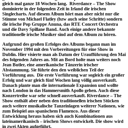
gleich mal ganze 18 Wochen lang. Riverdance – The Show
dominierte in der folgenden Zeit in Irland die irischen
Singlecharts. Auf diesem Album hört man aber nicht nur die
Stimme von Michael Flatley (bzw auch seine Schritte) sondern
die irische Pop Gruppe Anuna, das RTE Concert Orchestra
und die Davy Spillane Band. Auch einige andere bekannte
traditionelle irische Musiker sind auf dem Album zu hören.
Aufgrund des großen Erfolges des Albums begann man im
November 1994 mit den Vorbereitungen für eine Show in
Dublin. Hier visierte man als Datum der Uraufführung den Mai
des folgenden Jahres an. Mit an Bord holte man weiters noch
Jean Butler, eine amerikanische Tänzerin irischer
Abstammung. Sie führte den den weiblichen Teil der
Vorführung aus. Die erste Vorführung war sogleich ein großer
Erfolg und war gleich fünf Wochen lang völlig ausverkauft.
Danach plante man die internationale Expansion und wollte
nach London in das Hammersmith Apollo gehen. Auch diese
Konzertreihe war sehr schnell ausverkauft. Riverdance – The
Show enthält aber neben den traditionellen irischen Stücken
auch weitere musikalische Tanzeinlagen weiterer Nationen, wie
zum Beispiel aus spanischem Flamenco. Aus dieser
Entwicklung heraus haben sich auch Kombinationen aus
lateinamerikanisch – irischen Shows entwickelt. Die show wird
in zwei Akten aufgeführt.