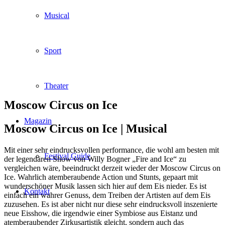
Musical
Sport
Theater
Moscow Circus on Ice
Magazin
Moscow Circus on Ice |
Musical
Mit einer sehr eindrucksvollen performance, die wohl am besten mit
Festival Guide
der legendären Show von Willy Bogner „Fire and Ice“ zu
vergleichen wäre, beeindruckt derzeit wieder der Moscow Circus on
Ice. Wahrlich atemberaubende Action und Stunts, gepaart mit
wunderschöner Musik lassen sich hier auf dem Eis nieder. Es ist
Kontakt
einfach ein wahrer Genuss, dem Treiben der Artisten auf dem Eis
zuzusehen. Es ist aber nicht nur diese sehr eindrucksvoll inszenierte
neue Eisshow, die irgendwie einer Symbiose aus Eistanz und
atemberaubender Zirkusartistik gleicht, sondern auch das