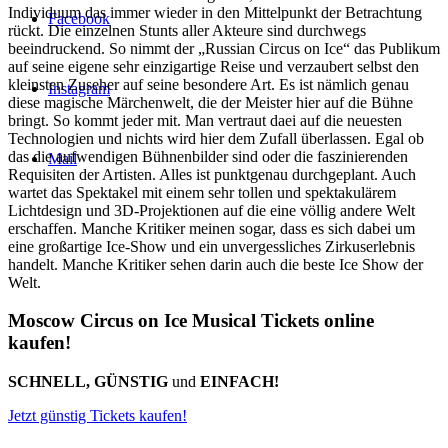
Individuum das immer wieder in den Mittelpunkt der Betrachtung
Facebook
rückt. Die einzelnen Stunts aller Akteure sind durchwegs
beeindruckend. So nimmt der „Russian Circus on Ice“ das Publikum
auf seine eigene sehr einzigartige Reise und verzaubert selbst den
kleinsten Zuseher auf seine besondere Art. Es ist nämlich genau
Instagram
diese magische Märchenwelt, die der Meister hier auf die Bühne
bringt. So kommt jeder mit. Man vertraut daei auf die neuesten
Technologien und nichts wird hier dem Zufall überlassen. Egal ob
das die aufwendigen Bühnenbilder sind oder die faszinierenden
Mail
Requisiten der Artisten. Alles ist punktgenau durchgeplant. Auch
wartet das Spektakel mit einem sehr tollen und spektakulärem
Lichtdesign und 3D-Projektionen auf die eine völlig andere Welt
erschaffen. Manche Kritiker meinen sogar, dass es sich dabei um
eine großartige Ice-Show und ein unvergessliches Zirkuserlebnis
handelt. Manche Kritiker sehen darin auch die beste Ice Show der
Welt.
Moscow Circus on Ice Musical Tickets online
kaufen!
SCHNELL, GÜNSTIG
und
EINFACH!
Jetzt günstig Tickets kaufen!