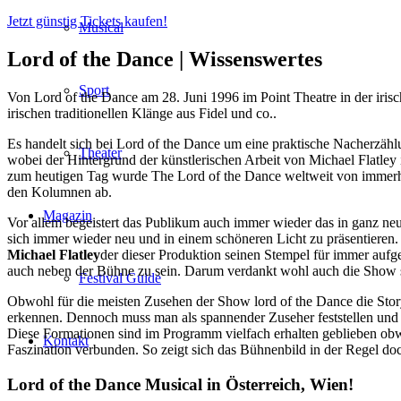
Jetzt günstig Tickets kaufen!
Musical
Lord of the Dance |
Wissenswertes
Sport
Von Lord of the Dance am 28. Juni 1996 im Point Theatre in der iris
irischen traditionellen Klänge aus Fidel und co..
Es handelt sich bei Lord of the Dance um eine praktische Nacherzä
Theater
wobei der Hintergrund der künstlerischen Arbeit von Michael Flatley 
zum heutigen Tag wurde The Lord of the Dance weltweit von immerhin 
den Kolumnen ab.
Magazin
Vor allem begeistert das Publikum auch immer wieder das in ganz ne
sich immer wieder neu und in einem schöneren Licht zu präsentieren
Michael Flatley
der dieser Produktion seinen Stempel für immer aufge
auch neben der Bühne zu sein. Darum verdankt wohl auch die Show se
Festival Guide
Obwohl für die meisten Zusehen der Show lord of the Dance die Stor
erkennen. Dennoch muss man als spannender Zuseher feststellen und be
Diese Formationen sind im Programm vielfach erhalten geblieben obw
Kontakt
Faszination verbunden. So zeigt sich das Bühnenbild in der Regel d
Lord of the Dance Musical in Österreich, Wien!