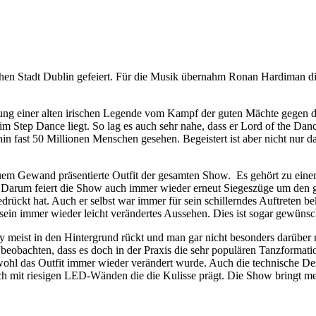
chen Stadt Dublin gefeiert. Für die Musik übernahm Ronan Hardiman di
hlung einer alten irischen Legende vom Kampf der guten Mächte gegen
im Step Dance liegt. So lag es auch sehr nahe, dass er Lord of the Dan
fast 50 Millionen Menschen gesehen. Begeistert ist aber nicht nur das
uem Gewand präsentierte Outfit der gesamten Show. Es gehört zu einem
. Darum feiert die Show auch immer wieder erneut Siegeszüge um den g
drückt hat. Auch er selbst war immer für sein schillerndes Auftreten b
in immer wieder leicht verändertes Aussehen. Dies ist sogar gewünsc
y meist in den Hintergrund rückt und man gar nicht besonders darüber 
obachten, dass es doch in der Praxis die sehr populären Tanzformation
ohl das Outfit immer wieder verändert wurde. Auch die technische Des
och mit riesigen LED-Wänden die die Kulisse prägt. Die Show bringt m