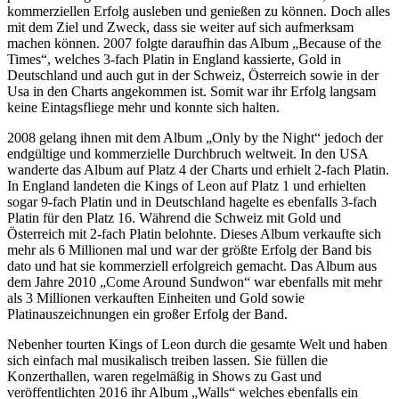
kommerziellen Erfolg ausleben und genießen zu können. Doch alles
mit dem Ziel und Zweck, dass sie weiter auf sich aufmerksam
machen können. 2007 folgte daraufhin das Album „Because of the
Times“, welches 3-fach Platin in England kassierte, Gold in
Deutschland und auch gut in der Schweiz, Österreich sowie in der
Usa in den Charts angekommen ist. Somit war ihr Erfolg langsam
keine Eintagsfliege mehr und konnte sich halten.
2008 gelang ihnen mit dem Album „Only by the Night“ jedoch der
endgültige und kommerzielle Durchbruch weltweit. In den USA
wanderte das Album auf Platz 4 der Charts und erhielt 2-fach Platin.
In England landeten die Kings of Leon auf Platz 1 und erhielten
sogar 9-fach Platin und in Deutschland hagelte es ebenfalls 3-fach
Platin für den Platz 16. Während die Schweiz mit Gold und
Österreich mit 2-fach Platin belohnte. Dieses Album verkaufte sich
mehr als 6 Millionen mal und war der größte Erfolg der Band bis
dato und hat sie kommerziell erfolgreich gemacht. Das Album aus
dem Jahre 2010 „Come Around Sundwon“ war ebenfalls mit mehr
als 3 Millionen verkauften Einheiten und Gold sowie
Platinauszeichnungen ein großer Erfolg der Band.
Nebenher tourten Kings of Leon durch die gesamte Welt und haben
sich einfach mal musikalisch treiben lassen. Sie füllen die
Konzerthallen, waren regelmäßig in Shows zu Gast und
veröffentlichten 2016 ihr Album „Walls“ welches ebenfalls ein