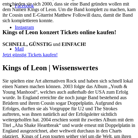
entschieden sie sich 2000, dass sie eine Band gründen wollen mit
Facebook
dem Namen Kings of Leon. Um die Band komplett zu machen, kam
ihr Cousin und E-Gitarrist Matthew Followill dazu, damit die Band
sich komplettieren konnte.
Instagram
Kings of Leon konzert Tickets online kaufen!
SCHNELL, GÜNSTIG
und
EINFACH!
Mail
Jetzt günstig Tickets kaufen!
Kings of Leon |
Wissenswertes
Sie spielten eine Art alternativen Rock und haben sich schnell lokal
einen Namen machen können. 2003 folgte das Album „Youth &
Young Manhood“, welches auch außerhalb der USA zum Erfolg
wurde. In England erreichte die noch junge Band bestehend aus
Brüdern und ihrem Cousin sogar Doppelplatin. Aufgrund des
Erfolges, durften sie als Vorgruppe für U2 und The Strokes
auftreten, was ihnen natürlich auf der Erfolgsleiter sichtlich
weitergeholfen hat. 2004 erschien somit ihr zweites Album mit dem
Titel „Aha Shake Heartbreak“ und wurde erneut mit Doppelplatin in
England ausgezeichnet, aber weltweit durchaus in den Charts
platziert. Kings of Leon tourten seither viel um die Welt, um ihren