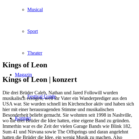
Musical
Sport
Theater
Kings of Leon
Magazin
Kings of Leon |
konzert
Die drei Brüder Caleb, Nathan und Jared Followill wurden
Festival Guide
musikalisch erzogen, weil ihr Vater ein Wanderprediger aus den
USA war. Sie wurden schnell im Kirchenchor aktiv und haben sich
hier mit einer herausragenden Stimme und musikalischen
Besonderheit beliebt gemacht. Sie wohnten seit 1998 in Nashville,
Kontakt
wo die drei Brüder die Idee hatten, eine eigene Band zu gründen.
Immerhin war es die Zeit der vielen Garage Bands wie Blink 182,
Sum 41 und Nirvana sowie The Offsprings und daran angelehnt
hatten die Brüder die Idee, ein wenig Musik zu machen. Also