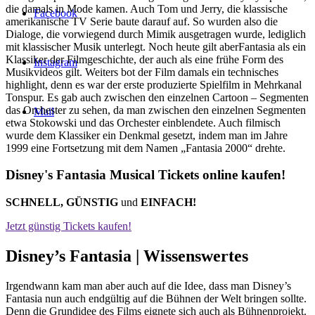
die damals in Mode kamen. Auch Tom und Jerry, die klassische
Facebook
amerikanische TV Serie baute darauf auf. So wurden also die
Dialoge, die vorwiegend durch Mimik ausgetragen wurde, lediglich
mit klassischer Musik unterlegt. Noch heute gilt aberFantasia als ein
Klassiker der Filmgeschichte, der auch als eine frühe Form des
Instagram
Musikvideos gilt. Weiters bot der Film damals ein technisches
highlight, denn es war der erste produzierte Spielfilm in Mehrkanal
Tonspur. Es gab auch zwischen den einzelnen Cartoon – Segmenten
das Orchester zu sehen, da man zwischen den einzelnen Segmenten
Mail
etwa Stokowski und das Orchester einblendete. Auch filmisch
wurde dem Klassiker ein Denkmal gesetzt, indem man im Jahre
1999 eine Fortsetzung mit dem Namen „Fantasia 2000“ drehte.
Disney's Fantasia Musical Tickets online kaufen!
SCHNELL, GÜNSTIG
und
EINFACH!
Jetzt günstig Tickets kaufen!
Disney’s Fantasia |
Wissenswertes
Irgendwann kam man aber auch auf die Idee, dass man Disney’s
Fantasia nun auch endgültig auf die Bühnen der Welt bringen sollte.
Denn die Grundidee des Films eignete sich auch als Bühnenprojekt.