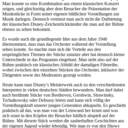
Man konnte so eine Kombination aus einem klassischen Konzert
zeigen, und gleichzeitig aber dem Besucher die Präsentation der
Musikstücke in Form seiner eigenen bildlichen Vorstellungen zur
Musik darlegen. Dennoch vermisst man auch nicht die Darbietung
der klassischen Disney-Zeichentrickkünstler die man auf der Bühne
ebenso zu sehen bekommt.
Es wurde auch die grundlegende Idee aus dem Jahre 1940
übernommen, dass man das Orchester während der Vorstellung
sehen konnte. So machte man sich die Vorteile aus den
ursprünglichen Themen der Stücke zunutze aber hat dennoch kleine
Unterschiede in das Programm eingebaut. Man sieht also auf der
Bühne praktisch ein klassisches Abbild der damaligen Filmreihe,
wobei zwischen den einzelnen Stücken das Orchester, inklusive der
Dirigenten sowie des Moderators gezeigt werden.
Heute kann man Disney’s Meisterwerk auch zu den verschiedensten
Interpreten in vielen deutschen Städten bewundern. Man darf dabei
auch berühmte Stücke von Beethoven, Gershwin, Strawinsky,
Tschaikowsky oder Debussy hören und kann sich völlig der
Vorstellungskraft unserer jungen Generation abkapseln. Es geschieht
praktisch all das, was man von der Leinwand her kennt und was
sich sonst in den Köpfen der Besucher bildlich abspielt auf der
Bühne. Mit diesem Stück werden die zauberhaften Geschichten aus
der eigenen Jugend wieder lebendig. Wie man es von den Shows