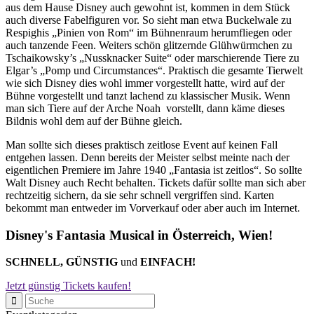
aus dem Hause Disney auch gewohnt ist, kommen in dem Stück
auch diverse Fabelfiguren vor. So sieht man etwa Buckelwale zu
Respighis „Pinien von Rom“ im Bühnenraum herumfliegen oder
auch tanzende Feen. Weiters schön glitzernde Glühwürmchen zu
Tschaikowsky’s „Nussknacker Suite“ oder marschierende Tiere zu
Elgar’s „Pomp und Circumstances“. Praktisch die gesamte Tierwelt
wie sich Disney dies wohl immer vorgestellt hatte, wird auf der
Bühne vorgestellt und tanzt lachend zu klassischer Musik. Wenn
man sich Tiere auf der Arche Noah vorstellt, dann käme dieses
Bildnis wohl dem auf der Bühne gleich.
Man sollte sich dieses praktisch zeitlose Event auf keinen Fall
entgehen lassen. Denn bereits der Meister selbst meinte nach der
eigentlichen Premiere im Jahre 1940 „Fantasia ist zeitlos“. So sollte
Walt Disney auch Recht behalten. Tickets dafür sollte man sich aber
rechtzeitig sichern, da sie sehr schnell vergriffen sind. Karten
bekommt man entweder im Vorverkauf oder aber auch im Internet.
Disney's Fantasia Musical in Österreich, Wien!
SCHNELL, GÜNSTIG
und
EINFACH!
Jetzt günstig Tickets kaufen!