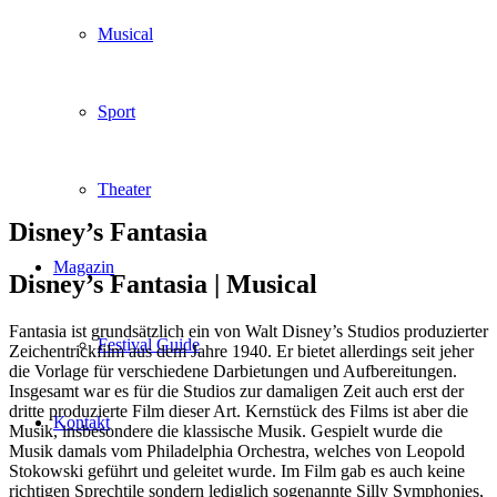
Musical
Sport
Theater
Disney’s Fantasia
Magazin
Disney’s Fantasia |
Musical
Fantasia ist grundsätzlich ein von Walt Disney’s Studios produzierter
Festival Guide
Zeichentrickfilm aus dem Jahre 1940. Er bietet allerdings seit jeher
die Vorlage für verschiedene Darbietungen und Aufbereitungen.
Insgesamt war es für die Studios zur damaligen Zeit auch erst der
dritte produzierte Film dieser Art. Kernstück des Films ist aber die
Kontakt
Musik, insbesondere die klassische Musik. Gespielt wurde die
Musik damals vom Philadelphia Orchestra, welches von Leopold
Stokowski geführt und geleitet wurde. Im Film gab es auch keine
richtigen Sprechtile sondern lediglich sogenannte Silly Symphonies,